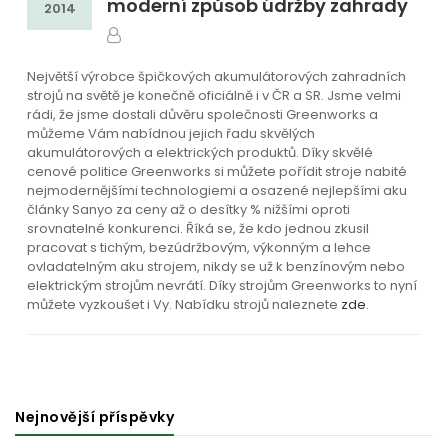
moderní způsob údržby zahrady
2014
Největší výrobce špičkových akumulátorových zahradních
strojů na světě je konečně oficiálně i v ČR a SR. Jsme velmi
rádi, že jsme dostali důvěru společnosti Greenworks a
můžeme Vám nabídnou jejich řadu skvělých
akumulátorových a elektrických produktů. Díky skvělé
cenové politice Greenworks si můžete pořídit stroje nabité
nejmodernějšími technologiemi a osazené nejlepšími aku
články Sanyo za ceny až o desítky % nižšími oproti
srovnatelné konkurenci. Říká se, že kdo jednou zkusil
pracovat s tichým, bezúdržbovým, výkonným a lehce
ovladatelným aku strojem, nikdy se už k benzínovým nebo
elektrickým strojům nevrátí. Díky strojům Greenworks to nyní
můžete vyzkoušet i Vy. Nabídku strojů naleznete
zde
.
Nejnovější příspěvky