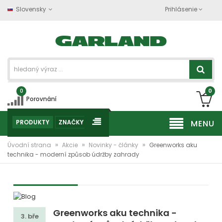
Slovensky
Prihlásenie
0
0
Porovnání
PRODUKTY
ZNAČKY
MENU
»
»
»
Úvodní strana
Akcie
Novinky - články
Greenworks aku
technika - moderní způsob údržby zahrady
Greenworks aku technika -
3. bře