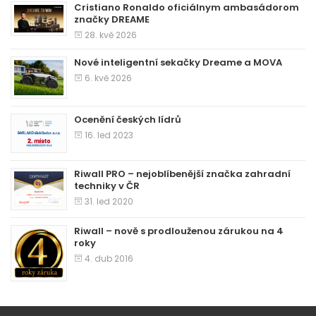
Cristiano Ronaldo oficiálnym ambasádorom
značky DREAME
28. kvě 2026
Nové inteligentní sekačky Dreame a MOVA
6. kvě 2026
Ocenění českých lídrů
16. led 2023
Riwall PRO – nejoblíbenější značka zahradní
techniky v ČR
31. led 2020
Riwall – nově s prodlouženou zárukou na 4
roky
4. dub 2016