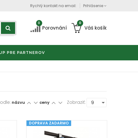
Rychlý kontakt na email:
Prihlásenie
0
0
Porovnání
Váš košík
UP PRE PARTNEROV
Podle:
Zobraziť:
názvu
ceny
DOPRAVA ZADARMO