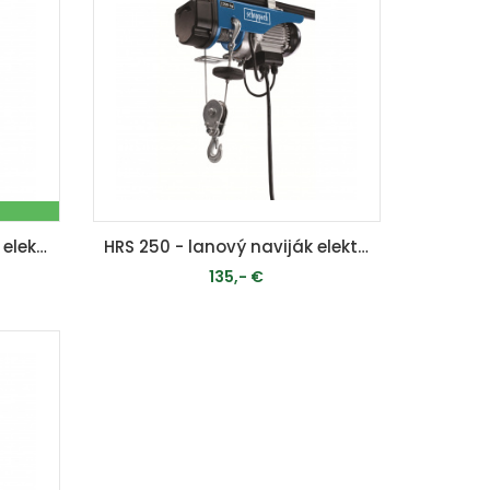
HRS 1000 - lanový navijak elektrický
HRS 250 - lanový naviják elektrický
135,- €
MOMENTÁLNE VYPREDANÉ