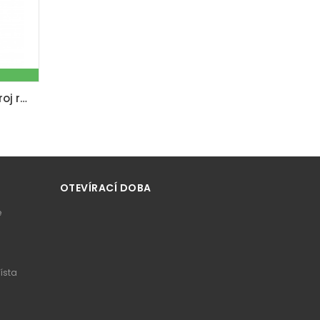
CB 01 - reťazový kladkostroj ručný
OTEVÍRACÍ DOBA
e
ísta