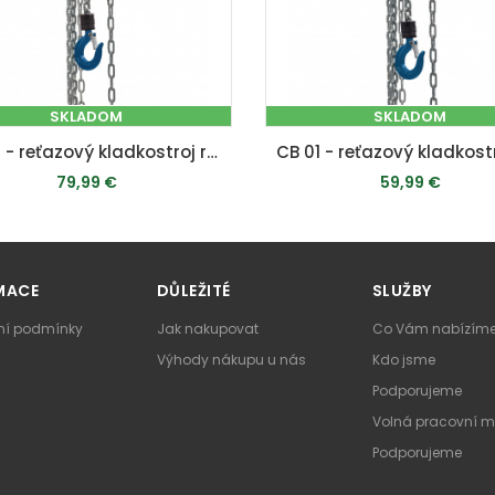
SKLADOM
SKLADOM
CB 02 - reťazový kladkostroj ručný
79,99 €
59,99 €
PRIDAŤ DO KOŠÍKA
PRIDAŤ DO KOŠÍKA
MACE
DŮLEŽITÉ
SLUŽBY
í podmínky
Jak nakupovat
Co Vám nabízím
Výhody nákupu u nás
Kdo jsme
Podporujeme
Volná pracovní m
Podporujeme