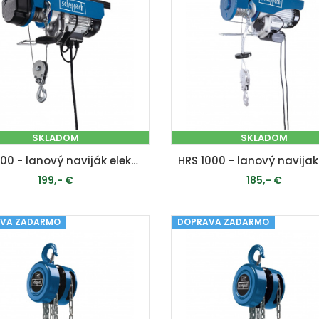
SKLADOM
SKLADOM
HRS 400 - lanový naviják elektrický
199,- €
185,- €
VA ZADARMO
PRIDAŤ DO KOŠÍKA
DOPRAVA ZADARMO
PRIDAŤ DO KOŠÍKA