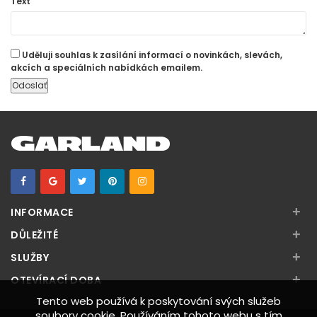
Text
Uděluji souhlas k zasílání informací o novinkách, slevách,
akcích a speciálních nabídkách emailem.
+
INFORMACE
+
DŮLEŽITÉ
+
SLUŽBY
+
OTEVÍRACÍ DOBA
Tento web používá k poskytování svých služeb
soubory cookie. Používáním tohoto webu s tím