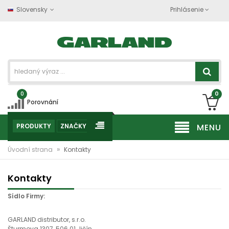
Slovensky
Prihlásenie
0
0
Porovnání
PRODUKTY
ZNAČKY
MENU
»
Úvodní strana
Kontakty
Kontakty
Sídlo Firmy:
GARLAND distributor, s.r.o.
Šturmova 1307, 506 01 Jičín