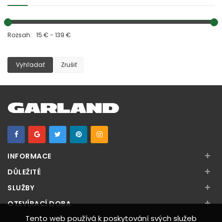
Rozsah: 15 € - 139 €
Vyhľadať
Zrušiť
+
INFORMACE
+
DŮLEŽITÉ
+
SLUŽBY
+
OTEVÍRACÍ DOBA
Tento web používá k poskytování svých služeb