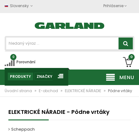
Slovensky
Prihlásenie
0
0
Porovnání
PRODUKTY
ZNAČKY
MENU
»
»
»
Úvodní strana
E-obchod
ELEKTRICKÉ NÁRADIE
Pôdne vrtáky
ELEKTRICKÉ NÁRADIE - Pôdne vrtáky
Scheppach