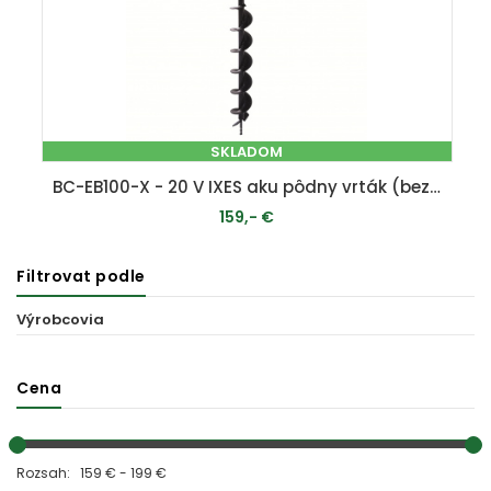
SKLADOM
BC-EB100-X - 20 V IXES aku pôdny vrták (bez batérie a nabíjačky)
159,- €
Filtrovat podle
PRIDAŤ DO KOŠÍKA
Výrobcovia
Cena
Rozsah: 159 € - 199 €