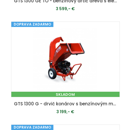
GTS 1300 GE TO - benzínový drtič dřeva s elektrostartem a otočným komínem
3 599,- €
DOPRAVA ZADARMO
PRIDAŤ DO KOŠÍKA
SKLADOM
GTS 1300 G - drvič konárov s benzínovým motorom
3 199,- €
DOPRAVA ZADARMO
PRIDAŤ DO KOŠÍKA