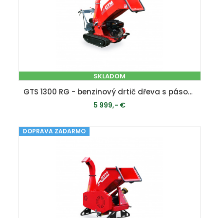
SKLADOM
GTS 1300 RG - benzinový drtič dřeva s pásovým pojezdem
5 999,- €
DOPRAVA ZADARMO
PRIDAŤ DO KOŠÍKA