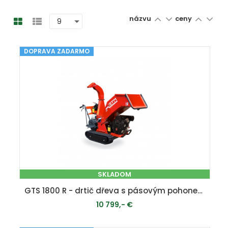
názvu
ceny
DOPRAVA ZADARMO
SKLADOM
GTS 1800 R - drtič dřeva s pásovým pohonem
10 799,- €