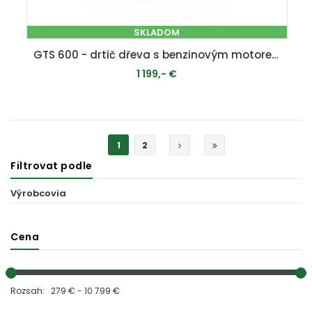
SKLADOM
GTS 600 - drtič dřeva s benzinovým motorem
1 199,- €
PRIDAŤ DO KOŠÍKA
1
2
Filtrovat podle
Výrobcovia
Cena
Rozsah: 279 € - 10 799 €