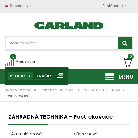
Slovensky
Prihlásenie
0
0
Porovnání
PRODUKTY
ZNAČKY
MENU
»
»
»
»
Úvodní strana
E-obchod
Riwall
ZÁHRADNÁ TECHNIKA
Postrekovače
ZÁHRADNÁ TECHNIKA - Postrekovače
Akumulátorové
Benzínové