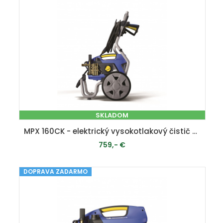
SKLADOM
MPX 160CK - elektrický vysokotlakový čistič s indučkným motorom 160 bar
759,- €
DOPRAVA ZADARMO
PRIDAŤ DO KOŠÍKA