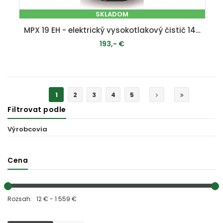
SKLADOM
MPX 19 EH - elektrický vysokotlakový čistič 140 bar
193,- €
PRIDAŤ DO KOŠÍKA
1
2
3
4
5
Filtrovat podle
Výrobcovia
Cena
Rozsah: 12 € - 1 559 €