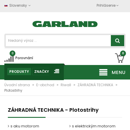
Slovensky
Prihlásenie
0
0
Porovnání
PRODUKTY
ZNAČKY
MENU
»
»
»
»
Úvodní strana
E-obchod
Riwall
ZÁHRADNÁ TECHNIKA
Plotostrihy
ZÁHRADNÁ TECHNIKA - Plotostrihy
s aku motorom
s elektrickým motorom