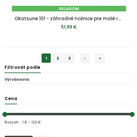
SKLADOM
Okatsune 101 - záhradné nožnice pre malé ruky
51,99 €
PRIDAŤ DO KOŠÍKA
1
2
3
Filtrovat podle
Výrobcovia
Cena
Rozsah: 1 € - 123 €