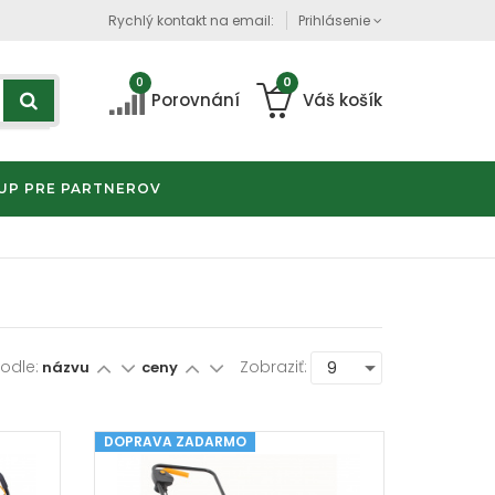
Rychlý kontakt na email:
Prihlásenie
0
0
Porovnání
Váš košík
UP PRE PARTNEROV
Podle:
Zobraziť:
názvu
ceny
DOPRAVA ZADARMO