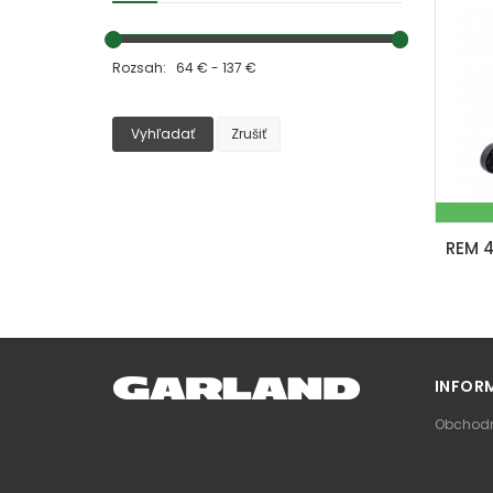
Rozsah: 64 € - 137 €
Vyhľadať
Zrušiť
INFOR
Obchodn