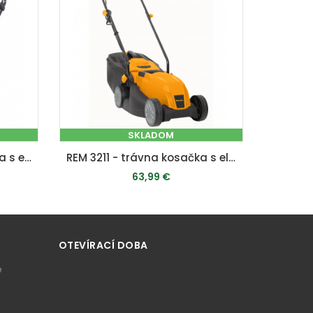
SKLADOM
REM 3817 - trávna kosačka s elektrickým motorom 2 v 1
REM 3211 - trávna kosačka s elektrickým motorom 2 v 1
63,99 €
PRIDAŤ DO KOŠÍKA
OTEVÍRACÍ DOBA
e