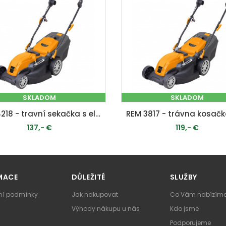
SKLADOM
SKLADOM
REM 4218 - travní sekačka s elektrickým motorem 2 v 1
137,- €
119,- €
PRIDAŤ DO KOŠÍKA
PRIDAŤ DO KOŠÍKA
MACE
DŮLEŽITÉ
SLUŽBY
í podmínky
Jak nakupovat
Co Vám nabízím
Výhody nákupu u nás
Kdo jsme
Podporujeme