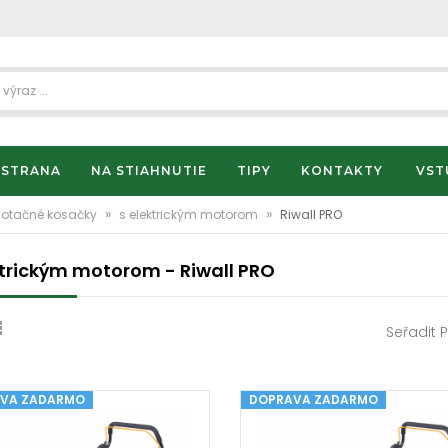
 STRANA
NA STIAHNUTIE
TIPY
KONTAKTY
VST
»
»
Rotačné kosačky
s elektrickým motorom
Riwall PRO
ktrickým motorom - Riwall PRO
Seřadit 
VA ZADARMO
DOPRAVA ZADARMO