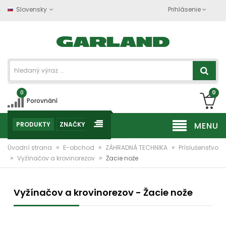
Slovensky
Prihlásenie
0
0
Porovnání
PRODUKTY
ZNAČKY
MENU
»
»
»
Úvodní strana
E-obchod
ZÁHRADNÁ TECHNIKA
Príslušenstvo
»
»
Vyžínačov a krovinorezov
Žacie nože
Vyžínačov a krovinorezov - Žacie nože