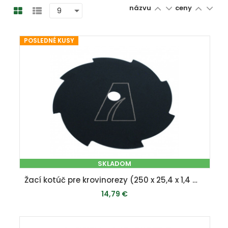
názvu
ceny
POSLEDNÉ KUSY
SKLADOM
Žací kotúč pre krovinorezy (250 x 25,4 x 1,4 mm, 8Z)
14,79 €
PRIDAŤ DO KOŠÍKA