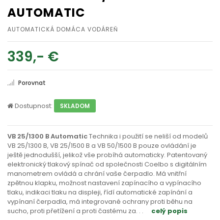
AUTOMATIC
AUTOMATICKÁ DOMÁCA VODÁREŇ
339,- €
Porovnat
Dostupnost:
SKLADOM
VB 25/1300 B Automatic
Technika i použití se neliší od modelů
VB 25/1300 B, VB 25/1500 B a VB 50/1500 B pouze ovládání je
ještě jednodušší, jelikož vše probíhá automaticky. Patentovaný
elektronický tlakový spínač od společnosti Coelbo s digitálním
manometrem ovládá a chrání vaše čerpadlo. Má vnitřní
zpětnou klapku, možnost nastavení zapínacího a vypínacího
tlaku, indikaci tlaku na displeji, řídí automatické zapínání a
vypínaní čerpadla, má integrované ochrany proti běhu na
sucho, proti přetížení a proti častému za
. . .
celý popis