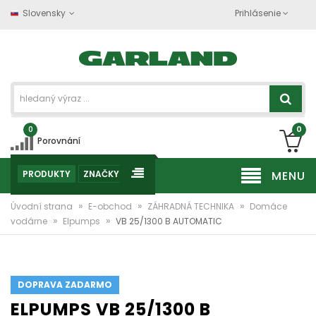
Slovensky
Prihlásenie
0
0
Porovnání
PRODUKTY
ZNAČKY
MENU
»
»
»
Úvodní strana
E-obchod
ZÁHRADNÁ TECHNIKA
Domáce
»
»
vodárne
Elpumps
VB 25/1300 B AUTOMATIC
DOPRAVA ZADARMO
ELPUMPS VB 25/1300 B