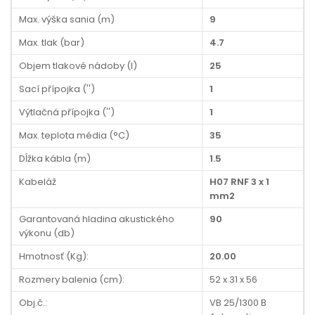
Max. výška sania (m)
9
Max. tlak (bar)
4.7
Objem tlakové nádoby (l)
25
Sací přípojka ('')
1
Výtlačná přípojka ('')
1
Max. teplota média (°C)
35
Dĺžka kábla (m)
1.5
Kabeláž
H07 RNF 3 x 1
mm2
Garantovaná hladina akustického
90
výkonu (db)
Hmotnosť (Kg):
20.00
Rozmery balenia (cm):
52 x 31 x 56
Obj.č.:
VB 25/1300 B