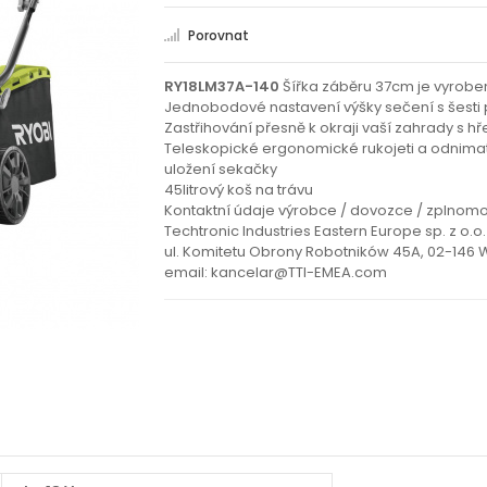
Porovnat
RY18LM37A-140
Šířka záběru 37cm je vyrobe
Jednobodové nastavení výšky sečení s šest
Zastřihování přesně k okraji vaší zahrady s
Teleskopické ergonomické rukojeti a odnima
uložení sekačky
45litrový koš na trávu
Kontaktní údaje výrobce / dovozce / zplnom
Techtronic Industries Eastern Europe sp. z o.o.
ul. Komitetu Obrony Robotników 45A, 02-146
email: kancelar@TTI-EMEA.com