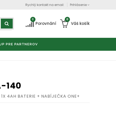
Rychlý kontakt na email:
Prihlásenie
0
0
Porovnání
Váš košík
UP PRE PARTNEROV
A-140
 1X 4AH BATERIE + NABÍJEČKA ONE+