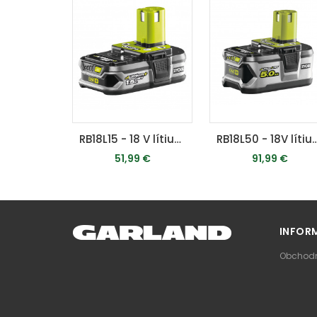
RB18L15 - 18 V lítium iónová batéria 1,5 Ah ONE+
RB18L50 - 18V lítium iónová baté
51,99 €
91,99 €
PRIDAŤ DO KOŠÍKA
PRIDAŤ DO KOŠÍKA
INFOR
Obchodn