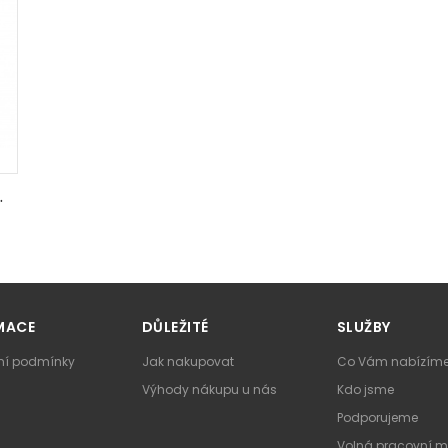
ria 5,0Ah ONE+
MACE
DŮLEŽITÉ
SLUŽBY
í podmínky
Jak nakupovat
Co Vám nabízím
Výhody nákupu u nás
Kdo jsme
Podporujeme
Volná pracovní m