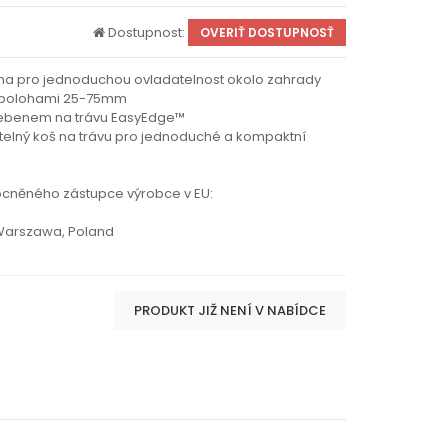
Dostupnost:
OVERIŤ DOSTUPNOSŤ
na pro jednoduchou ovladatelnost okolo zahrady
i polohami 25-75mm
 hřebenem na trávu EasyEdge™
telný koš na trávu pro jednoduché a kompaktní
ocněného zástupce výrobce v EU:
 Warszawa, Poland
PRODUKT JIŽ NENÍ V NABÍDCE