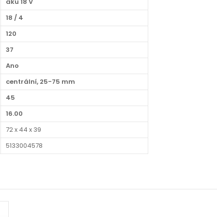
aku 18 V
18 / 4
120
37
Ano
centrální, 25-75 mm
45
16.00
72 x 44 x 39
5133004578