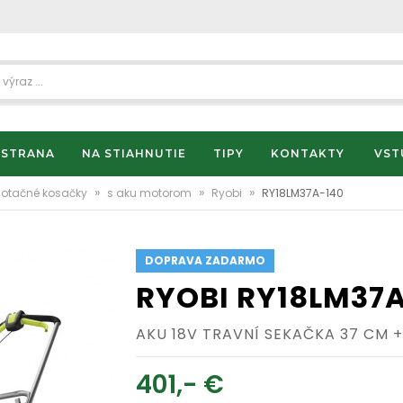
 STRANA
NA STIAHNUTIE
TIPY
KONTAKTY
VST
»
»
»
Rotačné kosačky
s aku motorom
Ryobi
RY18LM37A-140
DOPRAVA ZADARMO
RYOBI RY18LM37
AKU 18V TRAVNÍ SEKAČKA 37 CM +
401,- €