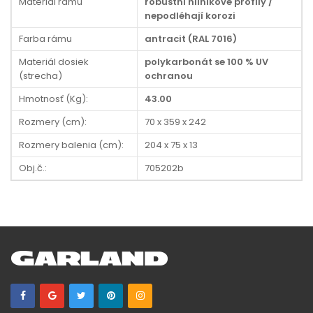
Materiál rámu
robustní hliníkové profily /
nepodléhají korozi
Farba rámu
antracit (RAL 7016)
Materiál dosiek
polykarbonát se 100 % UV
(strecha)
ochranou
Hmotnosť (Kg):
43.00
Rozmery (cm):
70 x 359 x 242
Rozmery balenia (cm):
204 x 75 x 13
Obj.č.:
705202b