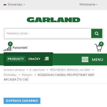
Slovensky
Prihlásenie
0
0
Porovnání
PRODUKTY
ZNAČKY
MENU
»
»
»
Úvodní strana
E-obchod
PŘÍSTŘEŠKY, PERGOLY, ALTÁNY
»
»
Přístřešky
Palram
ROZšIřOVACí MODUL PRO PříSTřEšKY řADY
ARCADIA (70 CM)
DOPRAVA ZADARMO