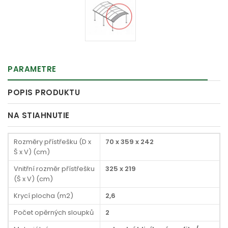
PARAMETRE
POPIS PRODUKTU
NA STIAHNUTIE
Rozměry přístřešku (D x
70 x 359 x 242
Š x V) (cm)
Vnitřní rozměr přístřešku
325 x 219
(Š x V) (cm)
Krycí plocha (m2)
2,6
Počet opěrných sloupků
2