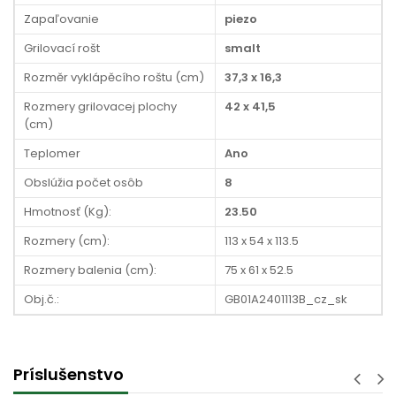
Zapaľovanie
piezo
Grilovací rošt
smalt
Rozměr vyklápěcího roštu (cm)
37,3 x 16,3
Rozmery grilovacej plochy
42 x 41,5
(cm)
Teplomer
Ano
Obslúžia počet osôb
8
Hmotnosť (Kg):
23.50
Rozmery (cm):
113 x 54 x 113.5
Rozmery balenia (cm):
75 x 61 x 52.5
Obj.č.:
GB01A2401113B_cz_sk
Príslušenstvo