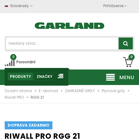
Slovensky
Prihlásenie
0
0
Porovnání
PRODUKTY
ZNAČKY
MENU
»
»
»
»
Úvodní strana
E-obchod
ZAHRADNÉ GRILY
Plynové grily
»
Riwall PRO
RGG 21
DOPRAVA ZADARMO
RIWALL PRO RGG 21