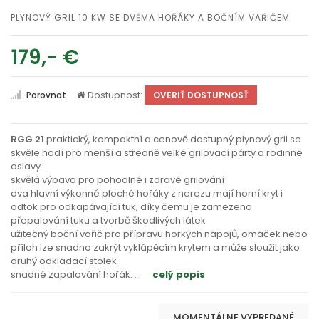
PLYNOVÝ GRIL 10 KW SE DVĚMA HOŘÁKY A BOČNÍM VAŘIČEM
179,- €
Dostupnost:
Porovnat
OVERIŤ DOSTUPNOSŤ
RGG 21
praktický, kompaktní a cenově dostupný plynový gril se
skvěle hodí pro menší a středně velké grilovací párty a rodinné
oslavy
skvělá výbava pro pohodlné i zdravé grilování
dva hlavní výkonné ploché hořáky z nerezu mají horní kryt i
odtok pro odkapávající tuk, díky čemu je zamezeno
přepalování tuku a tvorbě škodlivých látek
užitečný boční vařič pro přípravu horkých nápojů, omáček nebo
příloh lze snadno zakrýt vyklápěcím krytem a může sloužit jako
druhý odkládací stolek
snadné zapalování hořák
. . .
celý popis
MOMENTÁLNE VYPREDANÉ