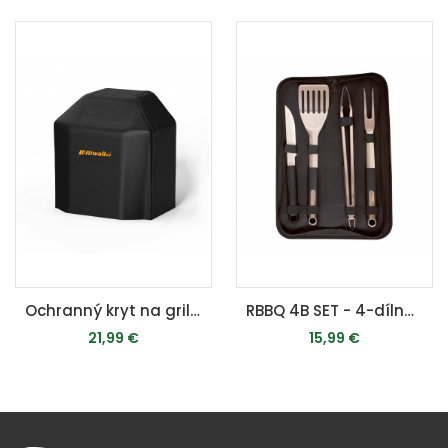
Ochranný kryt na gril M - pre RGG 21 / RCG 60 / RCG 61
RBBQ 4B SET - 4-dílná prémiová nerezová sada grilovacího nářadí
21,99 €
15,99 €
PRIDAŤ DO KOŠÍKA
PRIDAŤ DO KOŠÍKA