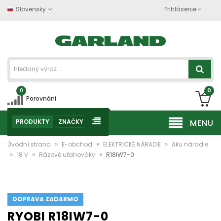
Slovensky
Prihlásenie
0
0
Porovnání
PRODUKTY
ZNAČKY
MENU
»
»
»
Úvodní strana
E-obchod
ELEKTRICKÉ NÁRADIE
Aku náradie
»
»
»
18 V
Rázové uťahováky
R18IW7-0
DOPRAVA ZADARMO
RYOBI R18IW7-0