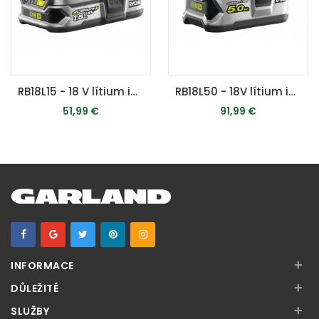
RB18L15 - 18 V lítium iónová batéria 1,5 Ah ONE+
RB18L50 - 18V lítium iónová batéria 5,0Ah ONE+
51,99 €
91,99 €
PRIDAŤ DO KOŠÍKA
PRIDAŤ DO KOŠÍKA
+
INFORMACE
+
DŮLEŽITÉ
+
SLUŽBY