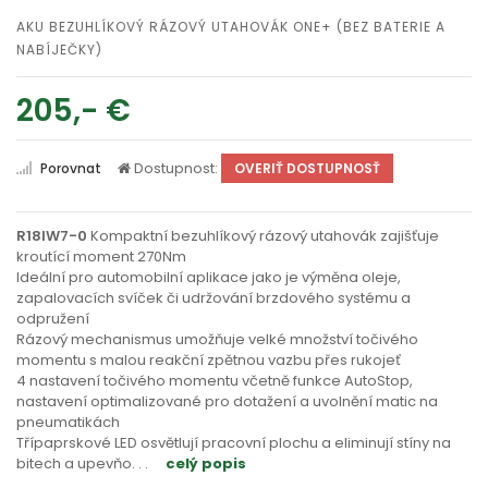
AKU BEZUHLÍKOVÝ RÁZOVÝ UTAHOVÁK ONE+ (BEZ BATERIE A
NABÍJEČKY)
205,- €
Dostupnost:
Porovnat
OVERIŤ DOSTUPNOSŤ
R18IW7-0
Kompaktní bezuhlíkový rázový utahovák zajišťuje
kroutící moment 270Nm
Ideální pro automobilní aplikace jako je výměna oleje,
zapalovacích svíček či udržování brzdového systému a
odpružení
Rázový mechanismus umožňuje velké množství točivého
momentu s malou reakční zpětnou vazbu přes rukojeť
4 nastavení točivého momentu včetně funkce AutoStop,
nastavení optimalizované pro dotažení a uvolnění matic na
pneumatikách
Třípaprskové LED osvětlují pracovní plochu a eliminují stíny na
bitech a upevňo
. . .
celý popis