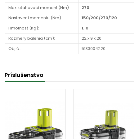
Max. uťahovací moment (Nm)
270
Nastavení momentu (Nm)
150/200/270/120
Hmotnosť (Kg):
1.10
Rozmery balenia (cm):
22 x 9 x 20
Obj.č.:
5133004220
Príslušenstvo