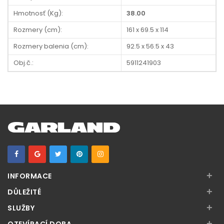
Hmotnosť (Kg):
38.00
Rozmery (cm):
161 x 69.5 x 114
Rozmery balenia (cm):
92.5 x 56.5 x 43
Obj.č.:
5911241903
+
INFORMACE
+
DŮLEŽITÉ
+
SLUŽBY
+