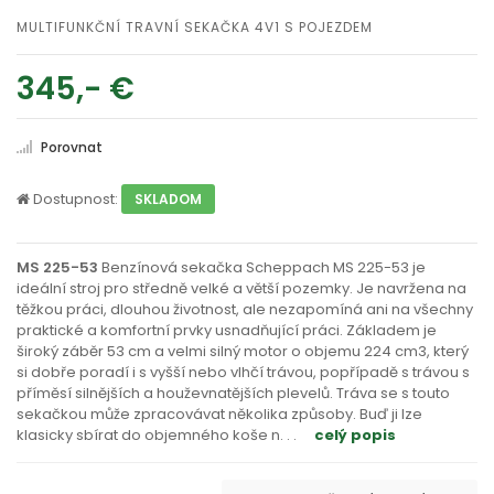
MULTIFUNKČNÍ TRAVNÍ SEKAČKA 4V1 S POJEZDEM
345,- €
Porovnat
Dostupnost:
SKLADOM
MS 225-53
Benzínová sekačka Scheppach MS 225-53 je
ideální stroj pro středně velké a větší pozemky. Je navržena na
těžkou práci, dlouhou životnost, ale nezapomíná ani na všechny
praktické a komfortní prvky usnadňující práci. Základem je
široký záběr 53 cm a velmi silný motor o objemu 224 cm3, který
si dobře poradí i s vyšší nebo vlhčí trávou, popřípadě s trávou s
příměsí silnějších a houževnatějších plevelů. Tráva se s touto
sekačkou může zpracovávat několika způsoby. Buď ji lze
klasicky sbírat do objemného koše n
. . .
celý popis