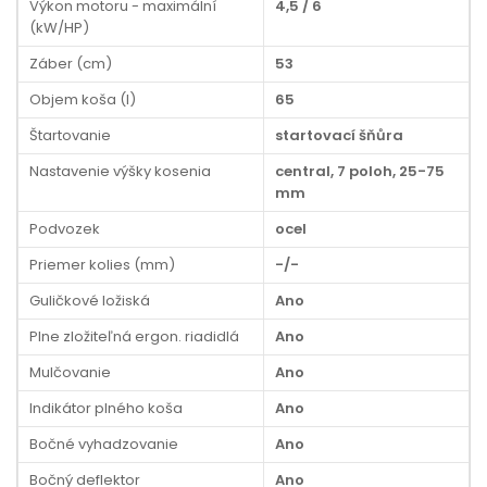
Výkon motoru - maximální
4,5 / 6
(kW/HP)
Záber (cm)
53
Objem koša (l)
65
Štartovanie
startovací šňůra
Nastavenie výšky kosenia
central, 7 poloh, 25-75
mm
Podvozek
ocel
Priemer kolies (mm)
-/-
Guličkové ložiská
Ano
Plne zložiteľná ergon. riadidlá
Ano
Mulčovanie
Ano
Indikátor plného koša
Ano
Bočné vyhadzovanie
Ano
Bočný deflektor
Ano