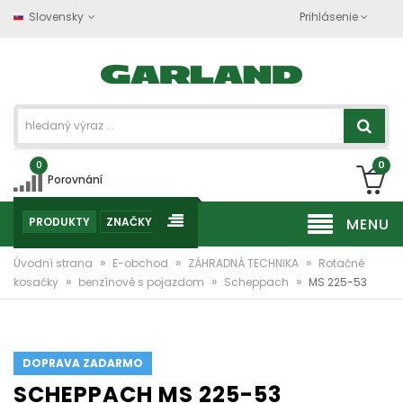
Slovensky
Prihlásenie
0
0
Porovnání
PRODUKTY
ZNAČKY
MENU
»
»
»
Úvodní strana
E-obchod
ZÁHRADNÁ TECHNIKA
Rotačné
»
»
»
kosačky
benzínové s pojazdom
Scheppach
MS 225-53
DOPRAVA ZADARMO
SCHEPPACH MS 225-53