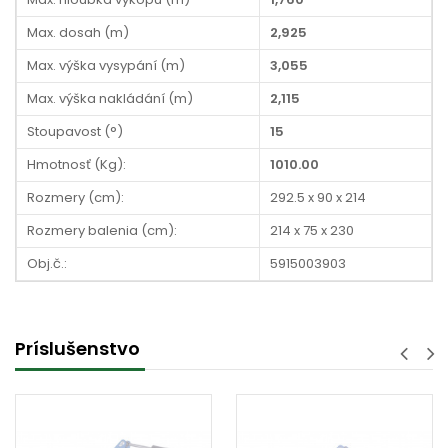
Max. dosah (m)
2,925
Max. výška vysypání (m)
3,055
Max. výška nakládání (m)
2,115
Stoupavost (°)
15
Hmotnosť (Kg):
1010.00
Rozmery (cm):
292.5 x 90 x 214
Rozmery balenia (cm):
214 x 75 x 230
Obj.č.:
5915003903
Príslušenstvo