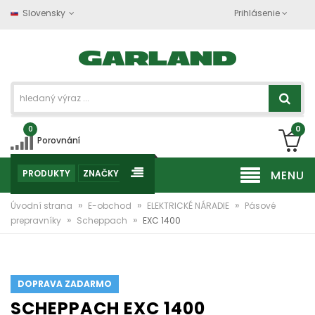
Slovensky
Prihlásenie
0
0
Porovnání
PRODUKTY
ZNAČKY
MENU
»
»
»
Úvodní strana
E-obchod
ELEKTRICKÉ NÁRADIE
Pásové
»
»
prepravníky
Scheppach
EXC 1400
DOPRAVA ZADARMO
SCHEPPACH EXC 1400