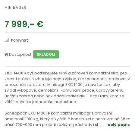
MINIBAGER
7 999,- €
Porovnat
Dostupnost:
SKLADOM
EXC 1400
Když potřebujete silný a zároveň kompaktní stroj pro
zemní práce, rozhoduje nejen výkon, ale i schopnost pracovat v
omezeném prostoru. Minibagr EXC 1400 je navržen tak, aby
zvládl výkopové, demoliční i komunální práce, úpravy terénu,
údržbu zahrad nebo nakládání materiálu – a to i tam, kam se
větší technika jednoduše nedostane.
Scheppach EXC 1400 je kompaktní minibagr s provozní
hmotností 1010 kg, který díky štíhlé konstrukci a nastavitelné šířce
pásů 720–900 mm projede úzkými průchody i st
. . .
celý popis