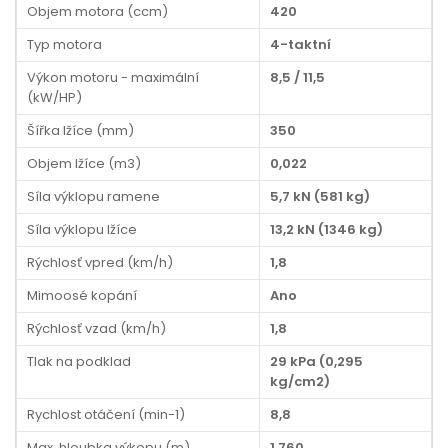
Objem motora (ccm)
420
Typ motora
4-taktní
Výkon motoru - maximální
8,5 / 11,5
(kW/HP)
Šířka lžíce (mm)
350
Objem lžíce (m3)
0,022
Síla výklopu ramene
5,7 kN (581 kg)
Síla výklopu lžíce
13,2 kN (1346 kg)
Rýchlosť vpred (km/h)
1,8
Mimoosé kopání
Ano
Rýchlosť vzad (km/h)
1,8
Tlak na podklad
29 kPa (0,295
kg/cm2)
Rychlost otáčení (min-1)
8,8
Max. hloubka výkopu (m)
1,760