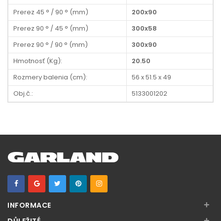
Prerez 45 ° / 90 ° (mm)
200x90
Prerez 90 ° / 45 ° (mm)
300x58
Prerez 90 ° / 90 ° (mm)
300x90
Hmotnosť (Kg):
20.50
Rozmery balenia (cm):
56 x 51.5 x 49
Obj.č.:
5133001202
+
INFORMACE
+