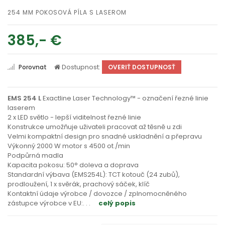
254 MM POKOSOVÁ PÍLA S LASEROM
385,- €
Dostupnost:
Porovnat
OVERIŤ DOSTUPNOSŤ
EMS 254 L
Exactline Laser Technology™ - označení řezné linie
laserem
2 x LED světlo - lepší viditelnost řezné linie
Konstrukce umožňuje uživateli pracovat až těsně u zdi
Velmi kompaktní design pro snadné uskladnění a přepravu
Výkonný 2000 W motor s 4500 ot./min
Podpůrná madla
Kapacita pokosu: 50° doleva a doprava
Standardní výbava (EMS254L): TCT kotouč (24 zubů),
prodloužení, 1 x svěrák, prachový sáček, klíč
Kontaktní údaje výrobce / dovozce / zplnomocněného
zástupce výrobce v EU:
. . .
celý popis