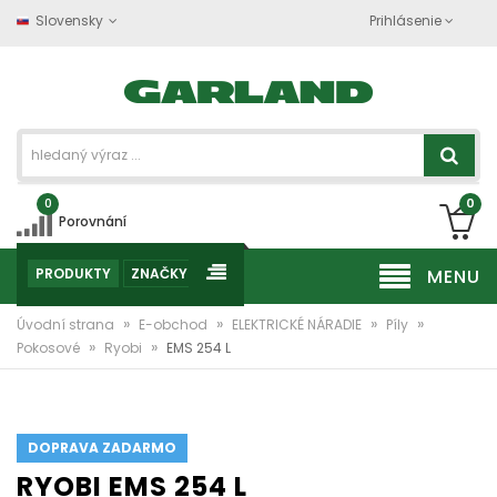
Slovensky
Prihlásenie
0
0
Porovnání
PRODUKTY
ZNAČKY
MENU
»
»
»
»
Úvodní strana
E-obchod
ELEKTRICKÉ NÁRADIE
Píly
»
»
Pokosové
Ryobi
EMS 254 L
DOPRAVA ZADARMO
RYOBI EMS 254 L