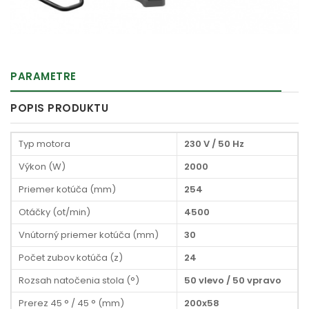
PARAMETRE
POPIS PRODUKTU
Typ motora
230 V / 50 Hz
Výkon (W)
2000
Priemer kotúča (mm)
254
Otáčky (ot/min)
4500
Vnútorný priemer kotúča (mm)
30
Počet zubov kotúča (z)
24
Rozsah natočenia stola (°)
50 vlevo / 50 vpravo
Prerez 45 ° / 45 ° (mm)
200x58