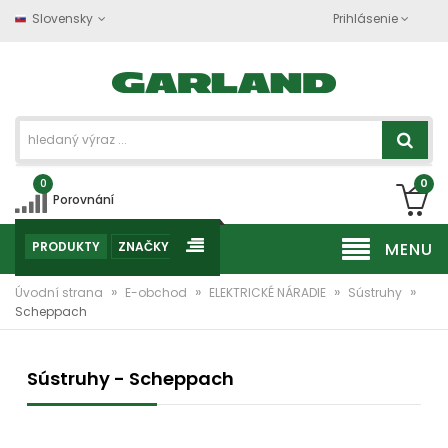
Slovensky
Prihlásenie
0
0
Porovnání
PRODUKTY
ZNAČKY
MENU
»
»
»
»
Úvodní strana
E-obchod
ELEKTRICKÉ NÁRADIE
Sústruhy
Scheppach
Sústruhy - Scheppach