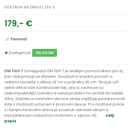
SÚSTRUH NA DREVO 230 V
179,- €
Porovnat
Dostupnost:
SKLADOM
DM 1100 T
Scheppach DM 1100 T je skvělým pomocníkem pro ty,
kdo rádi pracují se dřevem. Soustruh si snadno poradí i s
velkými obrobky o délce až 1 m a průměru 35 cm. Stroj je i při
velké délce lože konstruován tak, aby si zachoval co
nejkompaktnější rozměry a nebyl problém ho umístit do každé
dílny. Stabilitu a minimální vibrace stroje zajišťuje pevné kovové
lože s možností uchycení k pracovní desce. Pro možnost práce
s různými tvrdostmi dřeva je soustruh vybaven silným a
bezúdržbovým indukčním motorem o výkonu 40
. . .
celý
popis