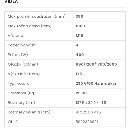
VIDEA
Max. průměr soustružení (mm)
350
Max. točná délka (mm)
1000
Vřeteno
M18
Počet rýchlostí
4
Príkon (W)
400
Otáčky (ot/min)
890/1260/1760/2600
Výška lože (mm)
175
Typ motora
230 V/50 Hz, indukční
Hmotnosť (Kg):
20.00
Rozmery (cm):
137.5 x 32.5 x 41.5
Rozmery balenia (cm):
81 x 25.8 x 41.5
Obj.č.:
5902306901