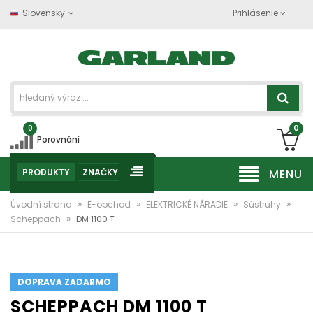
Slovensky
Prihlásenie
0
0
Porovnání
PRODUKTY
ZNAČKY
MENU
»
»
»
»
Úvodní strana
E-obchod
ELEKTRICKÉ NÁRADIE
Sústruhy
»
Scheppach
DM 1100 T
DOPRAVA ZADARMO
SCHEPPACH DM 1100 T