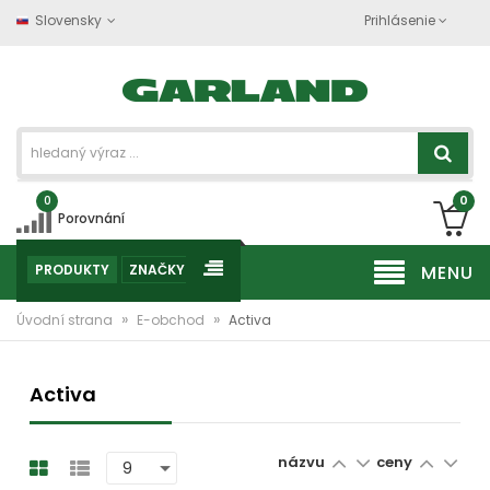
Slovensky
Prihlásenie
0
0
Porovnání
PRODUKTY
ZNAČKY
MENU
»
»
Úvodní strana
E-obchod
Activa
Activa
názvu
ceny