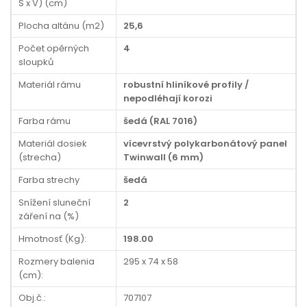
Š x V) (cm)
Plocha altánu (m2)
25,6
Počet opěrných
4
sloupků
Materiál rámu
robustní hliníkové profily /
nepodléhají korozi
Farba rámu
šedá (RAL 7016)
Materiál dosiek
vícevrstvý polykarbonátový panel
(strecha)
Twinwall (6 mm)
Farba strechy
šedá
Snížení sluneční
2
záření na (%)
Hmotnosť (Kg):
198.00
Rozmery balenia
295 x 74 x 58
(cm):
Obj.č.:
707107