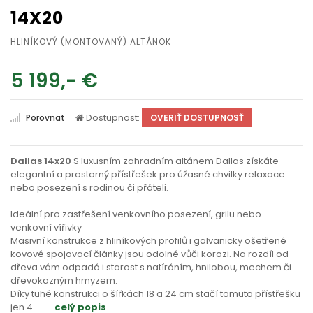
14X20
HLINÍKOVÝ (MONTOVANÝ) ALTÁNOK
5 199,- €
Dostupnost:
Porovnat
OVERIŤ DOSTUPNOSŤ
Dallas 14x20
S luxusním zahradním altánem Dallas získáte
elegantní a prostorný přístřešek pro úžasné chvilky relaxace
nebo posezení s rodinou či přáteli.
Ideální pro zastřešení venkovního posezení, grilu nebo
venkovní vířivky
Masivní konstrukce z hliníkových profilů i galvanicky ošetřené
kovové spojovací články jsou odolné vůči korozi. Na rozdíl od
dřeva vám odpadá i starost s natíráním, hnilobou, mechem či
dřevokazným hmyzem.
Díky tuhé konstrukci o šířkách 18 a 24 cm stačí tomuto přístřešku
jen 4
. . .
celý popis