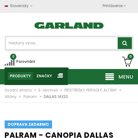
Slovensky
Prihlásenie
0
0
Porovnání
PRODUKTY
ZNAČKY
MENU
»
»
»
Úvodní strana
E-obchod
PŘÍSTŘEŠKY, PERGOLY, ALTÁNY
»
»
Altány
Palram
DALLAS 14X20
DOPRAVA ZADARMO
PALRAM - CANOPIA DALLAS