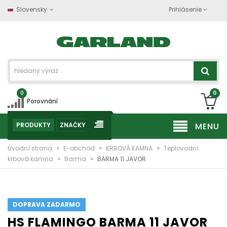
Slovensky
Prihlásenie
0
0
Porovnání
PRODUKTY
ZNAČKY
MENU
»
»
»
Úvodní strana
E-obchod
KRBOVÁ KAMNA
Teplovodní
»
»
krbová kamna
Barma
BARMA 11 JAVOR
DOPRAVA ZADARMO
HS FLAMINGO BARMA 11 JAVOR