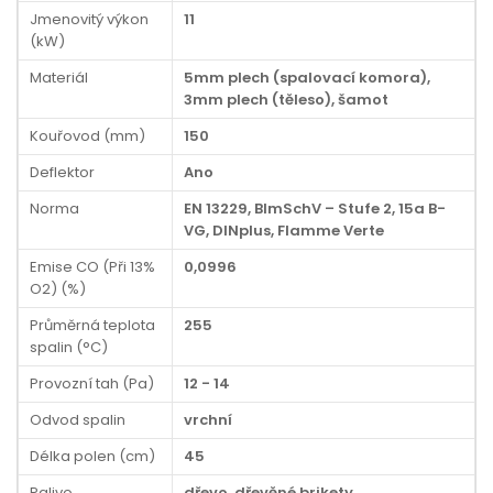
Jmenovitý výkon
11
(kW)
Materiál
5mm plech (spalovací komora),
3mm plech (těleso), šamot
Kouřovod (mm)
150
Deflektor
Ano
Norma
EN 13229, BImSchV – Stufe 2, 15a B-
VG, DINplus, Flamme Verte
Emise CO (Při 13%
0,0996
O2) (%)
Průměrná teplota
255
spalin (°C)
Provozní tah (Pa)
12 - 14
Odvod spalin
vrchní
Délka polen (cm)
45
Palivo
dřevo, dřevěné brikety