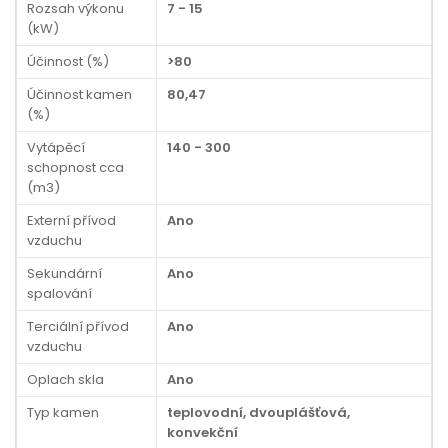
Rozsah výkonu
7 - 15
(kW)
Účinnost (%)
>80
Účinnost kamen
80,47
(%)
Vytápěcí
140 - 300
schopnost cca
(m3)
Externí přívod
Ano
vzduchu
Sekundární
Ano
spalování
Terciální přívod
Ano
vzduchu
Oplach skla
Ano
Typ kamen
teplovodní, dvouplášťová,
konvekční