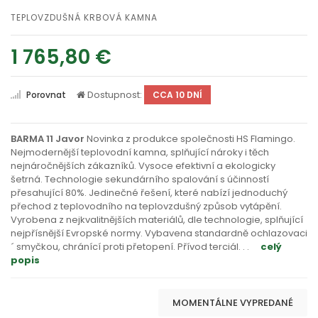
TEPLOVZDUŠNÁ KRBOVÁ KAMNA
1 765,80 €
Dostupnost:
Porovnat
CCA 10 DNÍ
BARMA 11 Javor
Novinka z produkce společnosti HS Flamingo.
Nejmodernější teplovodní kamna, splňující nároky i těch
nejnáročnějších zákazníků. Vysoce efektivní a ekologicky
šetrná. Technologie sekundárního spalování s účinností
přesahující 80%. Jedinečné řešení, které nabízí jednoduchý
přechod z teplovodního na teplovzdušný způsob vytápění.
Vyrobena z nejkvalitnějších materiálů, dle technologie, splňující
nejpřísnější Evropské normy. Vybavena standardně ochlazovaci
´ smyčkou, chránící proti přetopení. Přívod terciál
. . .
celý
popis
MOMENTÁLNE VYPREDANÉ