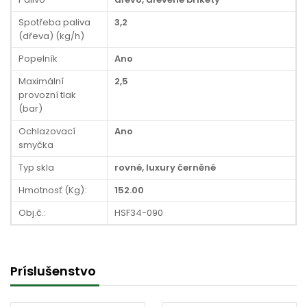
Spotřeba paliva
3,2
(dřeva) (kg/h)
Popelník
Ano
Maximální
2,5
provozní tlak
(bar)
Ochlazovací
Ano
smyčka
Typ skla
rovné, luxury černěné
Hmotnosť (Kg):
152.00
Obj.č.:
HSF34-090
Príslušenstvo