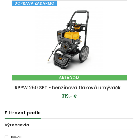
DOPRAVA ZADARMO
PRIDAŤ DO KOŠÍKA
SKLADOM
RPPW 250 SET - benzínová tlaková umývačka 250 barov s príslušenstvom
319,- €
Filtrovat podle
PRIDAŤ DO KOŠÍKA
Výrobcovia
Riwall