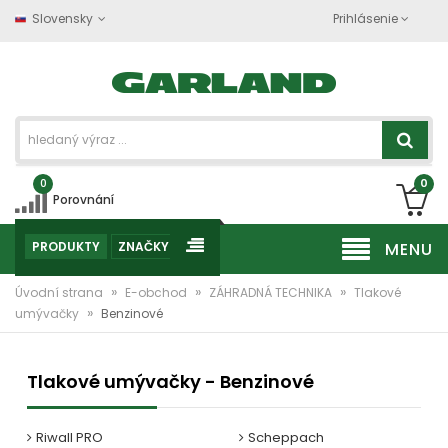
Slovensky
Prihlásenie
0
0
Porovnání
PRODUKTY
ZNAČKY
MENU
»
»
»
Úvodní strana
E-obchod
ZÁHRADNÁ TECHNIKA
Tlakové
»
umývačky
Benzinové
Tlakové umývačky - Benzinové
Riwall PRO
Scheppach