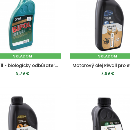
SKLADOM
SKLADOM
BIPOL 1l - biologicky odbúrateľný olej na mazanie líšt a reťazí motorových píl
9,79 €
7,99 €
PRIDAŤ DO KOŠÍKA
PRIDAŤ DO KOŠÍKA