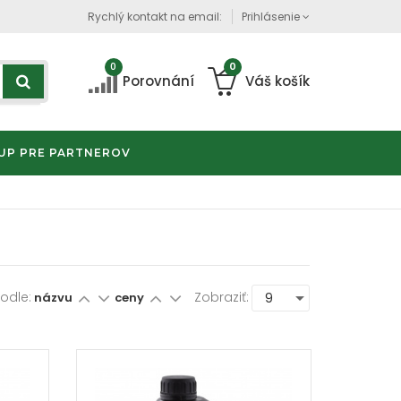
Rychlý kontakt na email:
Prihlásenie
0
0
Porovnání
Váš košík
UP PRE PARTNEROV
Podle:
Zobraziť:
názvu
ceny