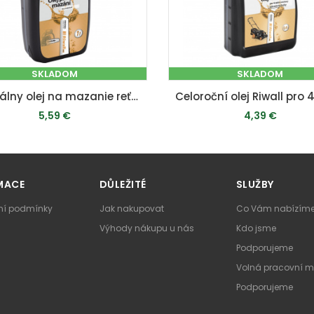
SKLADOM
SKLADOM
Minerálny olej na mazanie reťazí a líšt (1 l)
5,59 €
4,39 €
PRIDAŤ DO KOŠÍKA
PRIDAŤ DO KOŠÍKA
MACE
DŮLEŽITÉ
SLUŽBY
í podmínky
Jak nakupovat
Co Vám nabízím
Výhody nákupu u nás
Kdo jsme
Podporujeme
Volná pracovní m
Podporujeme