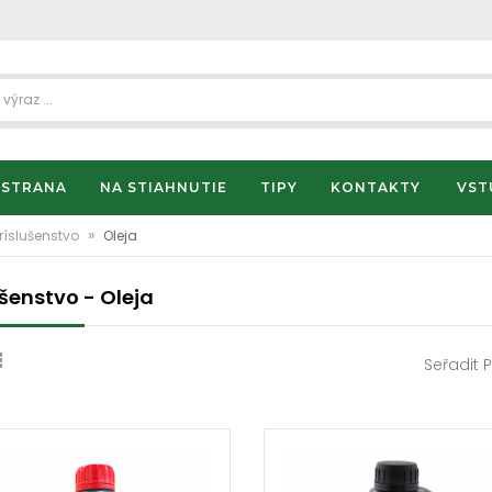
 STRANA
NA STIAHNUTIE
TIPY
KONTAKTY
VST
»
ríslušenstvo
Oleja
ušenstvo - Oleja
Seřadit 