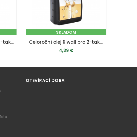
SKLADOM
Celoroční olej Riwall pro 4-taktní motory (0.6l, SAE10W-30)
Celoroční olej Riwall pro 2-taktní motory (0.5l)
4,39 €
PRIDAŤ DO KOŠÍKA
OTEVÍRACÍ DOBA
e
ísta