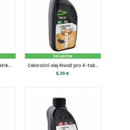
SKLADOM
Motorový olej Riwall pro extrémní zimní použití (SAE 5W-30, 1 l)
Celoroční olej Riwall pro 4-taktní motory (1 l, SAE10W-30)
6,39 €
PRIDAŤ DO KOŠÍKA