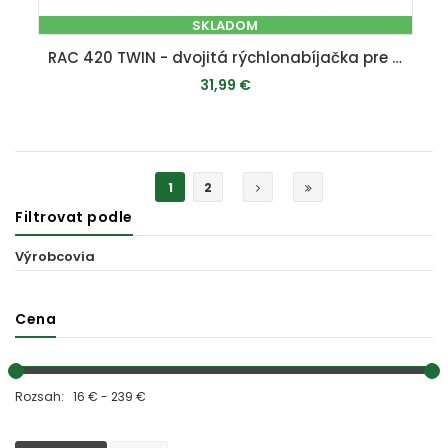
SKLADOM
RAC 420 TWIN - dvojitá rýchlonabíjačka pre aku batérie 20 V (4,5 A)
31,99 €
PRIDAŤ DO KOŠÍKA
1
2
Filtrovat podle
Výrobcovia
Cena
Rozsah: 16 € - 239 €