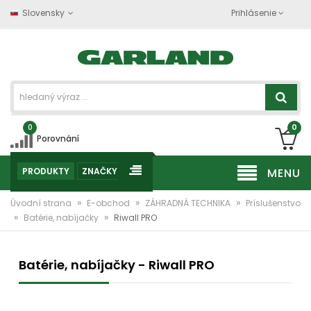
Slovensky
Prihlásenie
0
0
Porovnání
PRODUKTY
ZNAČKY
MENU
»
»
»
Úvodní strana
E-obchod
ZÁHRADNÁ TECHNIKA
Príslušenstvo
»
»
Batérie, nabíjačky
Riwall PRO
Batérie, nabíjačky - Riwall PRO