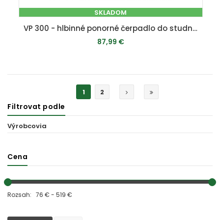
SKLADOM
VP 300 - hlbinné ponorné čerpadlo do studní a vrtov s 20m kabelom
87,99 €
PRIDAŤ DO KOŠÍKA
1
2
Filtrovat podle
Výrobcovia
Cena
Rozsah: 76 € - 519 €