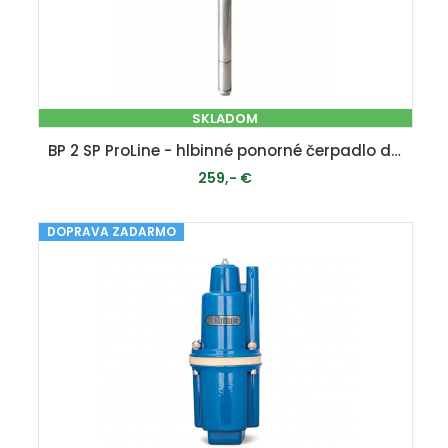
SKLADOM
BP 2 SP ProLine - hlbinné ponorné čerpadlo do studní a vrtov
259,- €
DOPRAVA ZADARMO
PRIDAŤ DO KOŠÍKA