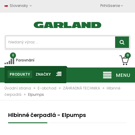
Slovensky
Prihlásenie
0
0
Porovnání
PRODUKTY
ZNAČKY
MENU
»
»
»
Úvodní strana
E-obchod
ZÁHRADNÁ TECHNIKA
Hlbinné
»
čerpadlá
Elpumps
Hlbinné čerpadlá - Elpumps