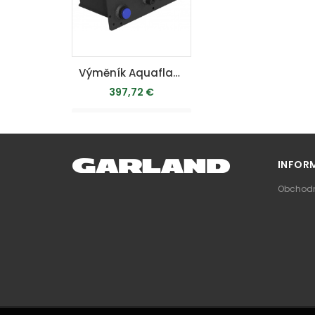
Výměník Aquaflam VARIO 5kW - teplovodní krbová kamna
397,72 €
MOMENTÁLNE
VYPREDANÉ
INFOR
Obchodn