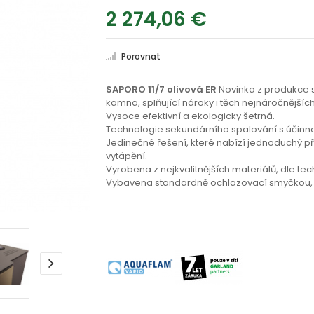
2 274,06 €
Porovnat
SAPORO 11/7 olivová ER
Novinka z produkce s
kamna, splňující nároky i těch nejnáročnějšíc
Vysoce efektivní a ekologicky šetrná.
Technologie sekundárního spalování s účinno
Jedinečné řešení, které nabízí jednoduchý 
vytápění.
Vyrobena z nejkvalitnějších materiálů, dle tec
Vybavena standardně ochlazovací smyčkou, 