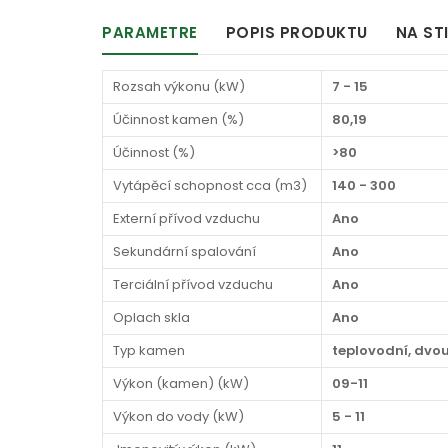
PARAMETRE
POPIS PRODUKTU
NA ST
Rozsah výkonu (kW)
7 - 15
Účinnost kamen (%)
80,19
Účinnost (%)
>80
Vytápěcí schopnost cca (m3)
140 - 300
Externí přívod vzduchu
Ano
Sekundární spalování
Ano
Terciální přívod vzduchu
Ano
Oplach skla
Ano
Typ kamen
teplovodní, dvo
Výkon (kamen) (kW)
09-11
Výkon do vody (kW)
5 - 11