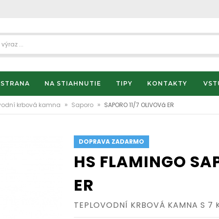
 STRANA
NA STIAHNUTIE
TIPY
KONTAKTY
VST
»
»
vodní krbová kamna
Saporo
SAPORO 11/7 OLIVOVá ER
DOPRAVA ZADARMO
HS FLAMINGO SAP
ER
TEPLOVODNÍ KRBOVÁ KAMNA S 7 K