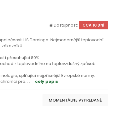
Dostupnost:
CCA 10 DNÍ
polečnosti HS Flamingo. Nejmodernější teplovodní
h zákazníků.
stí přesahující 80%.
přechod z teplovodního na teplovzdušný způsob
hnologie, splňující nejpřísnější Evropské normy.
chránící pro
. . .
celý popis
MOMENTÁLNE VYPREDANÉ