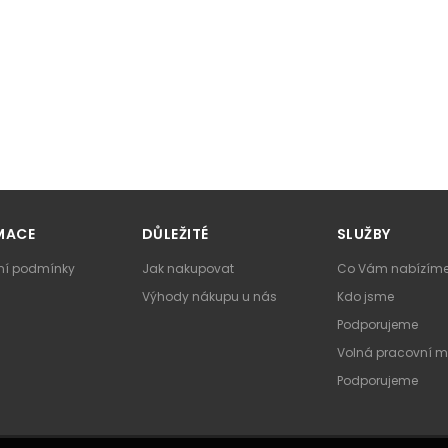
MACE
DŮLEŽITÉ
SLUŽBY
í podmínky
Jak nakupovat
Co Vám nabízím
Výhody nákupu u nás
Kdo jsme
Podporujeme
Volná pracovní m
Podporujeme