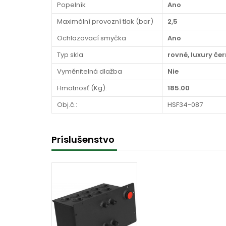
Popelník
Ano
Maximální provozní tlak (bar)
2,5
Ochlazovací smyčka
Ano
Typ skla
rovné, luxury če
Vyměnitelná dlažba
Nie
Hmotnosť (Kg):
185.00
Obj.č.:
HSF34-087
Príslušenstvo