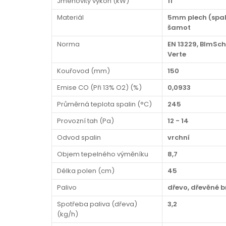
Jmenovitý výkon (kW)
11
Materiál
5mm plech (spal
šamot
Norma
EN 13229, BImSch
Verte
Kouřovod (mm)
150
Emise CO (Při 13% O2) (%)
0,0933
Průměrná teplota spalin (°C)
245
Provozní tah (Pa)
12 - 14
Odvod spalin
vrchní
Objem tepelného výměníku
8,7
Délka polen (cm)
45
Palivo
dřevo, dřevěné b
Spotřeba paliva (dřeva)
3,2
(kg/h)