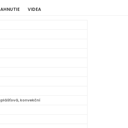
IAHNUTIE
VIDEA
uplášťová, konvekční