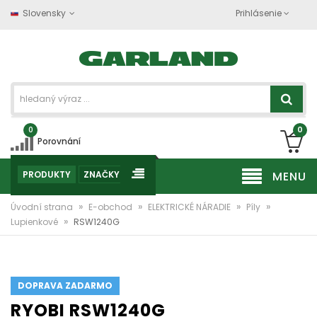
Slovensky
Prihlásenie
0
0
Porovnání
PRODUKTY
ZNAČKY
MENU
»
»
»
»
Úvodní strana
E-obchod
ELEKTRICKÉ NÁRADIE
Píly
»
Lupienkové
RSW1240G
DOPRAVA ZADARMO
RYOBI RSW1240G