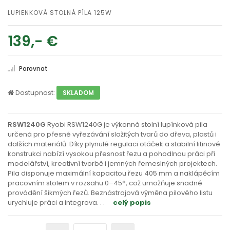
LUPIENKOVÁ STOLNÁ PÍLA 125W
139,- €
Porovnat
Dostupnost:
SKLADOM
RSW1240G
Ryobi RSW1240G je výkonná stolní lupínková pila
určená pro přesné vyřezávání složitých tvarů do dřeva, plastů i
dalších materiálů. Díky plynulé regulaci otáček a stabilní litinové
konstrukci nabízí vysokou přesnost řezu a pohodlnou práci při
modelářství, kreativní tvorbě i jemných řemeslných projektech.
Pila disponuje maximální kapacitou řezu 405 mm a naklápěcím
pracovním stolem v rozsahu 0–45°, což umožňuje snadné
provádění šikmých řezů. Beznástrojová výměna pilového listu
urychluje práci a integrova
. . .
celý popis