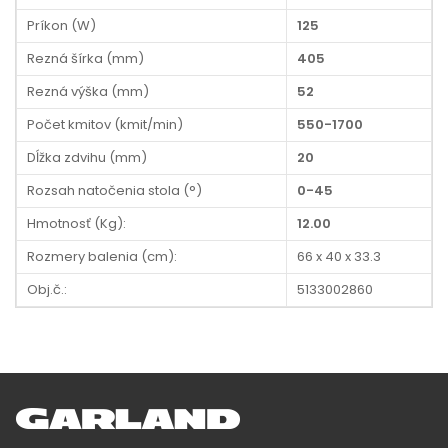
Príkon (W)
125
Rezná šírka (mm)
405
Rezná výška (mm)
52
Počet kmitov (kmit/min)
550-1700
Dĺžka zdvihu (mm)
20
Rozsah natočenia stola (°)
0-45
Hmotnosť (Kg):
12.00
Rozmery balenia (cm):
66 x 40 x 33.3
Obj.č.:
5133002860