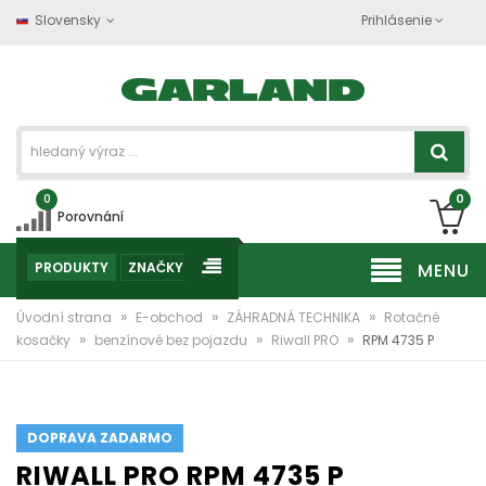
Slovensky
Prihlásenie
0
0
Porovnání
PRODUKTY
ZNAČKY
MENU
»
»
»
Úvodní strana
E-obchod
ZÁHRADNÁ TECHNIKA
Rotačné
»
»
»
kosačky
benzínové bez pojazdu
Riwall PRO
RPM 4735 P
DOPRAVA ZADARMO
RIWALL PRO RPM 4735 P