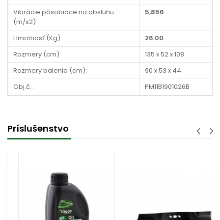
Vibrácie pôsobiace na obsluhu
5,856
(m/s2)
Hmotnosť (Kg):
26.00
Rozmery (cm):
135 x 52 x 108
Rozmery balenia (cm):
90 x 53 x 44
Obj.č.:
PM11B1901026B
Príslušenstvo