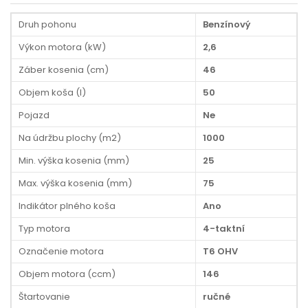
Druh pohonu
Benzínový
Výkon motora (kW)
2,6
Záber kosenia (cm)
46
Objem koša (l)
50
Pojazd
Ne
Na údržbu plochy (m2)
1000
Min. výška kosenia (mm)
25
Max. výška kosenia (mm)
75
Indikátor plného koša
Ano
Typ motora
4-taktní
Označenie motora
T6 OHV
Objem motora (ccm)
146
Štartovanie
ručné