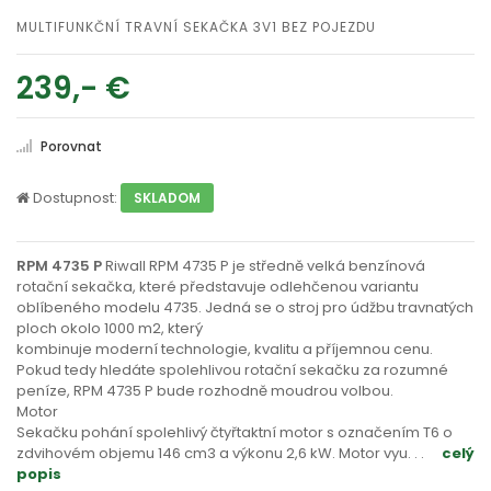
MULTIFUNKČNÍ TRAVNÍ SEKAČKA 3V1 BEZ POJEZDU
239,- €
Porovnat
Dostupnost:
SKLADOM
RPM 4735 P
Riwall RPM 4735 P je středně velká benzínová
rotační sekačka, které představuje odlehčenou variantu
oblíbeného modelu 4735. Jedná se o stroj pro údžbu travnatých
ploch okolo 1000 m2, který
kombinuje moderní technologie, kvalitu a příjemnou cenu.
Pokud tedy hledáte spolehlivou rotační sekačku za rozumné
peníze, RPM 4735 P bude rozhodně moudrou volbou.
Motor
Sekačku pohání spolehlivý čtyřtaktní motor s označením T6 o
zdvihovém objemu 146 cm3 a výkonu 2,6 kW. Motor vyu
. . .
celý
popis