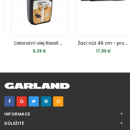
Fuel Fit - stabilizátor paliva (250 ml)
Celoroční olej Riwall pro 4-taktní motory (0.6l, SAE10W-30)
Celoroční olej Riwall pro 4-taktní motory (1 l, SAE10W-30)
4,39 €
6,39 €
PRIDAŤ DO KOŠÍKA
PRIDAŤ DO KOŠÍKA
+
INFORMACE
+
DŮLEŽITÉ