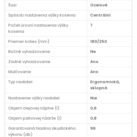
Šasi
Ocelové
Spôsob nastavenia výšky kosenia
Centrální
Počet úrovní nastavenia výšky
7
kosenia
Priemer kolies (mm)
180/250
Bočné vyhadzovanie
Ne
Zadné vyhadzovanie
Ano
Mulčovanie
Ano
Typ riadidiel
Ergonomická,
sklopná
Nastavenie výšky riadidiel
Nie
Objem olejovej náplne (l)
0,6
Objem palivovej nádrže (l)
0,8
Garantovaná hladina akustického
96
výkonu (db)