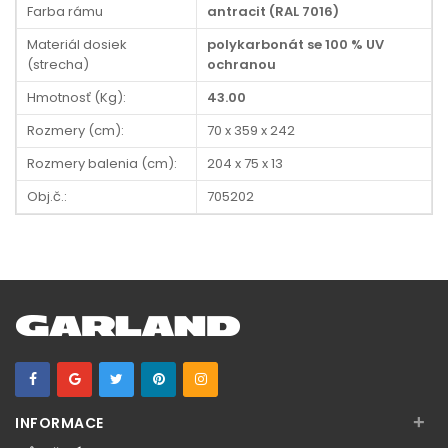
Farba rámu
antracit (RAL 7016)
Materiál dosiek
polykarbonát se 100 % UV
(strecha)
ochranou
Hmotnosť (Kg):
43.00
Rozmery (cm):
70 x 359 x 242
Rozmery balenia (cm):
204 x 75 x 13
Obj.č.:
705202
+
INFORMACE