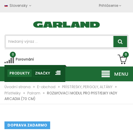
Slovensky
Prihlásenie
0
0
Porovnání
PRODUKTY
ZNAČKY
MENU
»
»
»
Úvodní strana
E-obchod
PŘÍSTŘEŠKY, PERGOLY, ALTÁNY
»
»
Přístřešky
Palram
ROZšIřOVACí MODUL PRO PříSTřEšKY řADY
ARCADIA (70 CM)
DOPRAVA ZADARMO