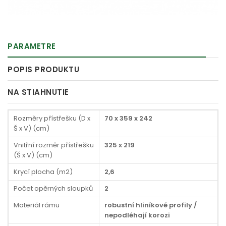
PARAMETRE
POPIS PRODUKTU
NA STIAHNUTIE
Rozměry přístřešku (D x
70 x 359 x 242
Š x V) (cm)
Vnitřní rozměr přístřešku
325 x 219
(Š x V) (cm)
Krycí plocha (m2)
2,6
Počet opěrných sloupků
2
Materiál rámu
robustní hliníkové profily /
nepodléhají korozi