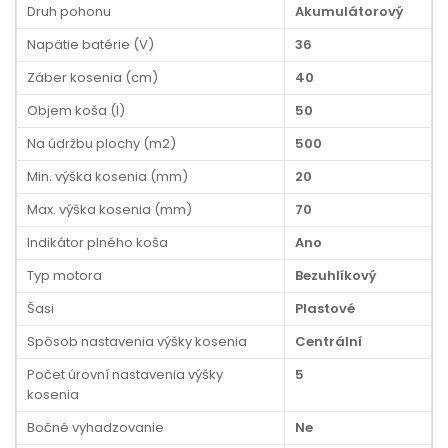
Druh pohonu
Akumulátorový
Napätie batérie (V)
36
Záber kosenia (cm)
40
Objem koša (l)
50
Na údržbu plochy (m2)
500
Min. výška kosenia (mm)
20
Max. výška kosenia (mm)
70
Indikátor plného koša
Ano
Typ motora
Bezuhlíkový
Šasi
Plastové
Spôsob nastavenia výšky kosenia
Centrální
Počet úrovní nastavenia výšky
5
kosenia
Bočné vyhadzovanie
Ne