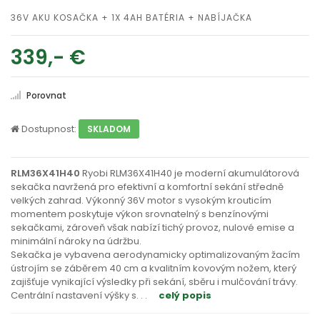
36V AKU KOSAČKA + 1X 4AH BATÉRIA + NABÍJAČKA
339,- €
Porovnat
Dostupnost:
SKLADOM
RLM36X41H40
Ryobi RLM36X41H40 je moderní akumulátorová
sekačka navržená pro efektivní a komfortní sekání středně
velkých zahrad. Výkonný 36V motor s vysokým krouticím
momentem poskytuje výkon srovnatelný s benzínovými
sekačkami, zároveň však nabízí tichý provoz, nulové emise a
minimální nároky na údržbu.
Sekačka je vybavena aerodynamicky optimalizovaným žacím
ústrojím se záběrem 40 cm a kvalitním kovovým nožem, který
zajišťuje vynikající výsledky při sekání, sběru i mulčování trávy.
Centrální nastavení výšky s
. . .
celý popis