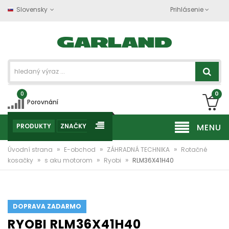
Slovensky
Prihlásenie
0
0
Porovnání
PRODUKTY
ZNAČKY
MENU
»
»
»
Úvodní strana
E-obchod
ZÁHRADNÁ TECHNIKA
Rotačné
»
»
»
kosačky
s aku motorom
Ryobi
RLM36X41H40
DOPRAVA ZADARMO
RYOBI RLM36X41H40