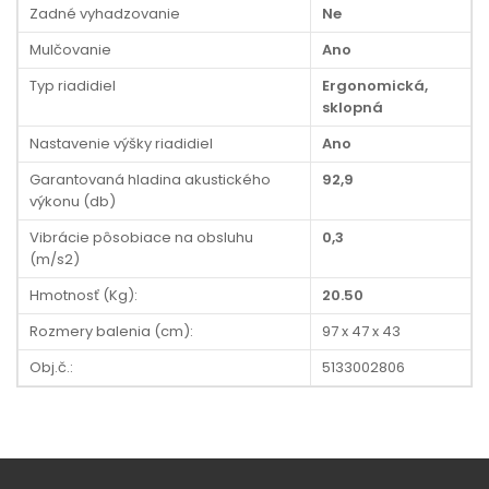
Zadné vyhadzovanie
Ne
Mulčovanie
Ano
Typ riadidiel
Ergonomická,
sklopná
Nastavenie výšky riadidiel
Ano
Garantovaná hladina akustického
92,9
výkonu (db)
Vibrácie pôsobiace na obsluhu
0,3
(m/s2)
Hmotnosť (Kg):
20.50
Rozmery balenia (cm):
97 x 47 x 43
Obj.č.:
5133002806