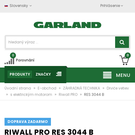
Slovensky
Prihlásenie
0
0
Porovnání
PRODUKTY
ZNAČKY
MENU
»
»
»
Úvodní strana
E-obchod
ZÁHRADNÁ TECHNIKA
Drviče vetiev
»
»
»
s elektrickým motorom
Riwall PRO
RES 3044 B
DOPRAVA ZADARMO
RIWALL PRO RES 3044 B