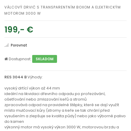
VÁLCOVÝ DRVIČ S TRANSPARENTNÍM BOXOM A ELEKTRICKÝM
MOTOROM 3000 W
199,- €
Porovnat
Dostupnost:
SKLADOM
RES 3044 B
Výhody:
vysoký drtící výkon až 44 mm
ideální na likvidaci dřevního odpadu po prořezávání,
ošetřování nebo zmlazování keřů a stromů
zpracovává odpad na pravidelné štěpky, které se dají využít
místo mulčovací kůry (stromy a keře se tak chrání před
vysušením a zlepšuje se kvalita půdy) nebo jako výborné palivo
do kamen
výkonný motor má vysoký výkon 3000 W, motorovou brzdu a