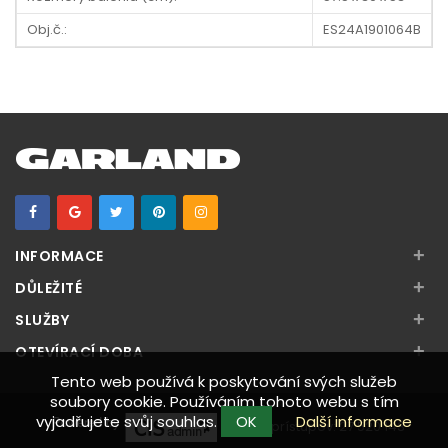
Obj.č.:
ES24A1901064B
+
INFORMACE
+
DŮLEŽITÉ
+
SLUŽBY
+
OTEVÍRACÍ DOBA
Tento web používá k poskytování svých služeb
soubory cookie. Používáním tohoto webu s tím
vyjadřujete svůj souhlas.
OK
Další informace
Počet prístupov:
27 520 143