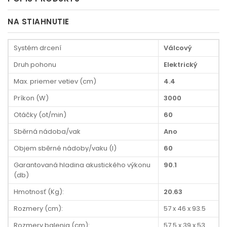
NA STIAHNUTIE
Systém drcení
Válcový
Druh pohonu
Elektrický
Max. priemer vetiev (cm)
4.4
Príkon (W)
3000
Otáčky (ot/min)
60
Sběrná nádoba/vak
Ano
Objem sběrné nádoby/vaku (l)
60
Garantovaná hladina akustického výkonu
90.1
(db)
Hmotnosť (Kg):
20.63
Rozmery (cm):
57 x 46 x 93.5
Rozmery balenia (cm):
57.5 x 39 x 53