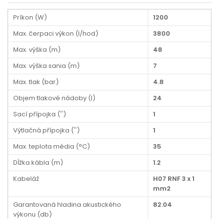
Príkon (W)
1200
Max. čerpaci výkon (l/hod)
3800
Max. výška (m)
48
Max. výška sania (m)
7
Max. tlak (bar)
4.8
Objem tlakové nádoby (l)
24
Sací přípojka ('')
1
Výtlačná přípojka ('')
1
Max. teplota média (°C)
35
Dĺžka kábla (m)
1.2
Kabeláž
H07 RNF 3 x 1
mm2
Garantovaná hladina akustického
82.04
výkonu (db)