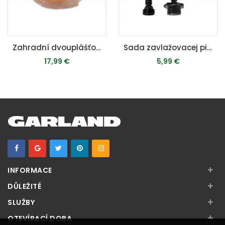
Zahradní dvouplášťová hadice Riwall, délka 20 m, průměr 3/4“ (vnitřní pr. 1/2“)
Sada zavlažovacej pištole s rýchlospojkami
17,99 €
5,99 €
PRIDAŤ DO KOŠÍKA
MOMENTÁLNE VYPREDANÉ
+
INFORMACE
+
DŮLEŽITÉ
+
SLUŽBY
+
OTEVÍRACÍ DOBA