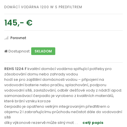
DOMÁCÍ VODÁRNA 1200 W S PŘEDFILTREM
145,- €
Porovnat
Dostupnost:
SKLADOM
REHS 1224 F
kvalitní domácí vodárna splňující potřeby pro
zásobování domu nebo zahrady vodou
hodí se pro zajištění domácnosti vodou – připojení na
vodovodní baterie nebo pračku, splachování, podporu
vodovodní sítě, zavlažování, odběr dešťové vody z nádrží apod.
samonasávací čerpadlo je vyrobeno z kvalitních materiálů,
které brání vzniku koroze
čerpadlo je opatřeno velkým integrovaným předfiltrem o
objemu 2 l zabraňujícímu průchodu nečistot dále do vodovodní
sítě
díky výkonové rezervě může silný mot
. . .
celý popis