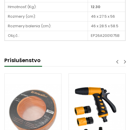
Hmotnosť (Kg):
12.30
Rozmery (cm):
46 x 27.5 x 56
Rozmery balenia (cm):
46 x 28.5 x 58.5
Obj.č.:
EP26A2001075B
Príslušenstvo