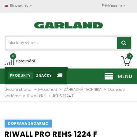
Slovensky
Prihlásenie
0
0
Porovnání
PRODUKTY
ZNAČKY
MENU
»
»
»
Úvodní strana
E-obchod
ZÁHRADNÁ TECHNIKA
Domáce
»
»
vodárne
Riwall PRO
REHS 1224 F
DOPRAVA ZADARMO
RIWALL PRO REHS 1224 F