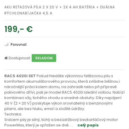
AKU REŤAZOVÁ PÍLA 2 X 20 V + 2X 4 AH BATÉRIA + DUÁLNA
RÝCHLONABÍJAČKA 4,5 A
199,- €
Porovnat
Dostupnost:
SKLADOM
RACS 4020i SET
Pokud hledáte výkonnou řetězovou pilu s
komfortem akumulátorového provozu, která zvládne běžnou i
náročnější práci kolem domu, na zahradě nebo při přípravě
palivového dříví, pak je model RACS 4020i ideální volbou. Nabízí
kombinaci síly, tichého chodu a snadné obsluhy. Díky napájení
40 V (2 × 20 V) poskytuje výkon srovnatelný s benzinovými
pilami, ale bez hluku, emisí a složité údržby.
Technika
Srdcem pily je silný, tichý a bezúdržbový bezkartáčový motor
PowerMax, který je spřažen se dvě
. . .
celý popis