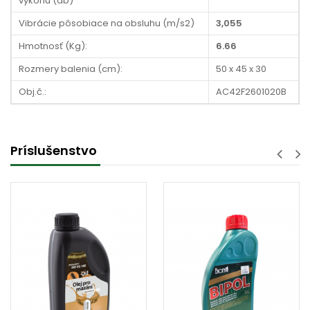
výkonu (db)
Vibrácie pôsobiace na obsluhu (m/s2)
3,055
Hmotnosť (Kg):
6.66
Rozmery balenia (cm):
50 x 45 x 30
Obj.č.:
AC42F2601020B
Príslušenstvo