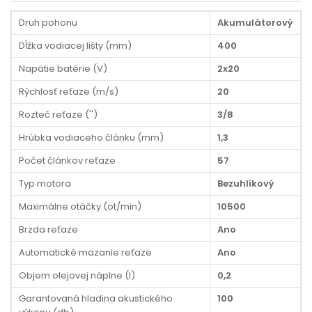
Druh pohonu
Akumulátorový
Dĺžka vodiacej lišty (mm)
400
Napätie batérie (V)
2x20
Rýchlosť reťaze (m/s)
20
Rozteč reťaze ('')
3/8
Hrúbka vodiaceho článku (mm)
1,3
Počet článkov reťaze
57
Typ motora
Bezuhlíkový
Maximálne otáčky (ot/min)
10500
Brzda reťaze
Ano
Automatické mazanie reťaze
Ano
Objem olejovej náplne (l)
0,2
Garantovaná hladina akustického
100