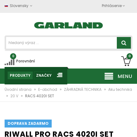
Slovensky
Prihlásenie
0
0
Porovnání
PRODUKTY
ZNAČKY
MENU
»
»
»
Úvodní strana
E-obchod
ZÁHRADNÁ TECHNIKA
Aku technika
»
»
20 V
RACS 4020I SET
DOPRAVA ZADARMO
RIWALL PRO RACS 4020I SET