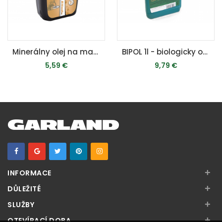
Minerálny olej na mazanie reťazí a líšt (1 l)
BIPOL 1l - biologicky odbúrateľný olej na mazanie líšt a reťazí motorových píl
5,59 €
9,79 €
PRIDAŤ DO KOŠÍKA
PRIDAŤ DO KOŠÍKA
+
INFORMACE
+
DŮLEŽITÉ
+
SLUŽBY
+
OTEVÍRACÍ DOBA