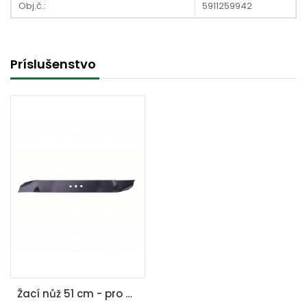
Obj.č.:
5911259942
Príslušenstvo
Žací nůž 51 cm - pro MS 173-51 / MS 173-51 E