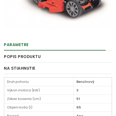
PARAMETRE
POPIS PRODUKTU
NA STIAHNUTIE
Druh pohonu
Benzínový
Výkon motora (kW)
3
Záber kosenia (cm)
51
Objem koša (l)
65
Pojazd
Ano