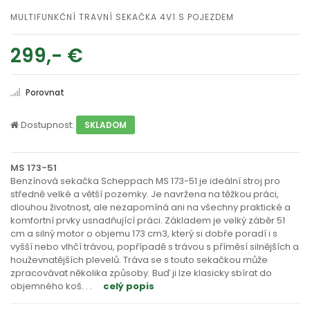
MULTIFUNKČNÍ TRAVNÍ SEKAČKA 4V1 S POJEZDEM
299,- €
Porovnat
Dostupnost:
SKLADOM
MS 173-51
Benzínová sekačka Scheppach MS 173-51 je ideální stroj pro
středně velké a větší pozemky. Je navržena na těžkou práci,
dlouhou životnost, ale nezapomíná ani na všechny praktické a
komfortní prvky usnadňující práci. Základem je velký záběr 51
cm a silný motor o objemu 173 cm3, který si dobře poradí i s
vyšší nebo vlhčí trávou, popřípadě s trávou s příměsí silnějších a
houževnatějších plevelů. Tráva se s touto sekačkou může
zpracovávat několika způsoby. Buď ji lze klasicky sbírat do
objemného koš
. . .
celý popis