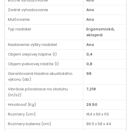
Bočné vyhadzovanie
Ano
Zadné vyhadzovanie
Ano
Mulčovanie
Ano
Typ riadidiel
Ergonomická,
sklopná
Nastavenie výšky riadidiel
Ano
Objem olejovej náplne (l)
0,4
Objem palivovej nádrže (l)
0,8
Garantovaná hladina akustického
98
výkonu (db)
Vibrácie pôsobiace na obsluhu
7,218
(m/s2)
Hmotnosť (Kg):
29.50
Rozmery (cm):
164 x 56 x 113
Rozmery balenia (cm):
86.5 x 58 x 44