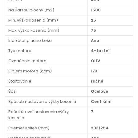
Na údržbu plochy (m2)
1500
Min. výška kosenia (mm)
25
Max. výška kosenia (mm)
75
Indikátor plného koša
Ano
Typ motora
4-taktní
Označenie motora
OHV
Objem motora (ccm)
173
Štartovanie
ručné
Šasi
Ocelové
Spôsob nastavenia výšky kosenia
Centrální
Počet úrovní nastavenia výšky
7
kosenia
Priemer kolies (mm)
203/254