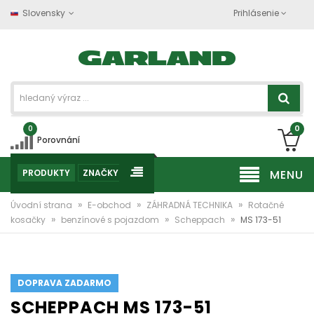
Slovensky
Prihlásenie
0
0
Porovnání
PRODUKTY
ZNAČKY
MENU
»
»
»
Úvodní strana
E-obchod
ZÁHRADNÁ TECHNIKA
Rotačné
»
»
»
kosačky
benzínové s pojazdom
Scheppach
MS 173-51
DOPRAVA ZADARMO
SCHEPPACH MS 173-51