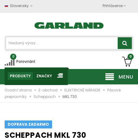
Slovensky
Prihlásenie
0
0
Porovnání
PRODUKTY
ZNAČKY
MENU
»
»
»
Úvodní strana
E-obchod
ELEKTRICKÉ NÁRADIE
Pásové
»
»
prepravníky
Scheppach
MKL 730
DOPRAVA ZADARMO
SCHEPPACH MKL 730