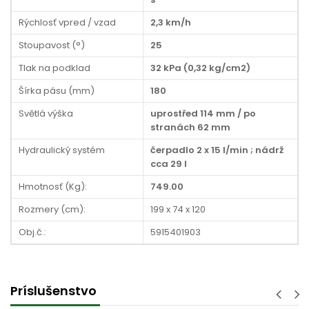
Rýchlosť vpred / vzad
2,3 km/h
Stoupavost (°)
25
Tlak na podklad
32 kPa (0,32 kg/cm2)
Šírka pásu (mm)
180
Světlá výška
uprostřed 114 mm / po
stranách 62 mm
Hydraulický systém
čerpadlo 2 x 15 l/min ; nádrž
cca 29 l
Hmotnosť (Kg):
749.00
Rozmery (cm):
199 x 74 x 120
Obj.č.:
5915401903
Príslušenstvo