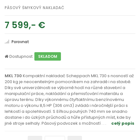
PÁSOVÝ ŠMYKOVÝ NAKLADAČ
7 599,- €
Porovnat
Dostupnost:
SKLADOM
MKL 730
Kompaktní nakladač Scheppach MKL 730 s nosností až
200 kg je neocenitelným pomocníkem na zahradě i na stavbě.
Díky své univerzálnosti se výborně hodí na různé stavební a
manipulační práce, nakládání a přemisťování materiálu a
úpravu terénu. Díky výkonnému čtyřtaktnímu benzínovému
motoru o výkonu 8,5 HP (306 cm3) zvládá i náročnější práci s
lehkostí a spolehlivostí. S šířkou pouhých 740 mm se snadno
dostane i do úzkých průchodů a hůře přístupných míst, kde by
jiné stroje selhaly. Pásový podvozek s možností
. . .
celý popis