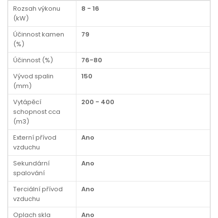
Rozsah výkonu
8 - 16
(kW)
Účinnost kamen
79
(%)
Účinnost (%)
76-80
Vývod spalin
150
(mm)
Vytápěcí
200 - 400
schopnost cca
(m3)
Externí přívod
Ano
vzduchu
Sekundární
Ano
spalování
Terciální přívod
Ano
vzduchu
Oplach skla
Ano