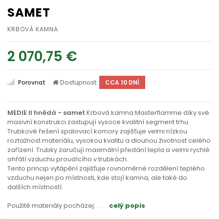
SAMET
KRBOVÁ KAMNA
2 070,75 €
Dostupnost:
Porovnat
CCA 10 DNÍ
MEDIE II hnědá - samet
Krbová kamna Masterflamme díky své
masivní konstrukci zastupují vysoce kvalitní segment trhu.
Trubkové řešení spalovací komory zajišťuje velmi nízkou
roztažnost materiálu, vysokou kvalitu a dlouhou životnost celého
zařízení. Trubky zaručují maximální předání tepla a velmi rychlé
ohřátí vzduchu proudícího v trubkách.
Tento princip vytápění zajišťuje rovnoměrné rozdělení teplého
vzduchu nejen po místnosti, kde stojí kamna, ale také do
dalších místností.
Použité materiály pocházej
. . .
celý popis