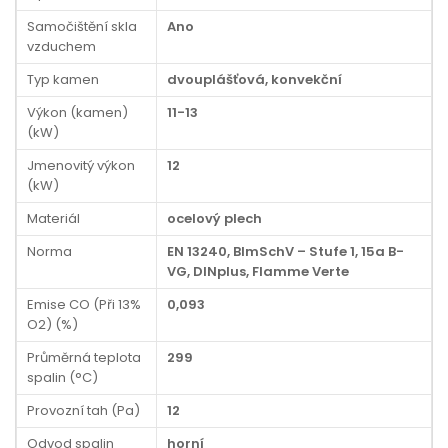
Samočištění skla
Ano
vzduchem
Typ kamen
dvouplášťová, konvekční
Výkon (kamen)
11-13
(kW)
Jmenovitý výkon
12
(kW)
Materiál
ocelový plech
Norma
EN 13240, BImSchV – Stufe 1, 15a B-
VG, DINplus, Flamme Verte
Emise CO (Při 13%
0,093
O2) (%)
Průměrná teplota
299
spalin (°C)
Provozní tah (Pa)
12
Odvod spalin
horní