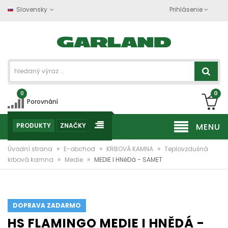
Slovensky
Prihlásenie
0
0
Porovnání
PRODUKTY
ZNAČKY
MENU
»
»
»
Úvodní strana
E-obchod
KRBOVÁ KAMNA
Teplovzdušná
»
»
krbová kamna
Medie
MEDIE I HNěDá - SAMET
DOPRAVA ZADARMO
HS FLAMINGO MEDIE I HNĚDÁ -