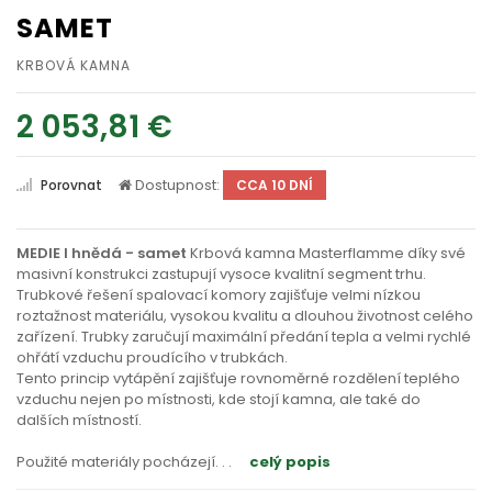
SAMET
KRBOVÁ KAMNA
2 053,81 €
Dostupnost:
Porovnat
CCA 10 DNÍ
MEDIE I hnědá - samet
Krbová kamna Masterflamme díky své
masivní konstrukci zastupují vysoce kvalitní segment trhu.
Trubkové řešení spalovací komory zajišťuje velmi nízkou
roztažnost materiálu, vysokou kvalitu a dlouhou životnost celého
zařízení. Trubky zaručují maximální předání tepla a velmi rychlé
ohřátí vzduchu proudícího v trubkách.
Tento princip vytápění zajišťuje rovnoměrné rozdělení teplého
vzduchu nejen po místnosti, kde stojí kamna, ale také do
dalších místností.
Použité materiály pocházejí
. . .
celý popis