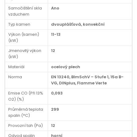
Samočištění skla
Ano
vzduchem
Typ kamen
dvouplášťová, konvekční
Výkon (kamen)
11-13
(kW)
Jmenovitý výkon
12
(kW)
Materiál
ocelový plech
Norma
EN 13240, BImSchV – Stufe 1, 15a B-
VG, DINplus, Flamme Verte
Emise CO (Při 13%
0,093
O2) (%)
Průměrná teplota
299
spalin (°C)
Provozní tah (Pa)
12
Odvod spalin
horní