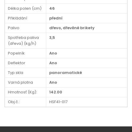
Délka polen (cm)
46
Přikládání
přední
Palivo
dřevo, dřevěné brikety
Spotřeba paliva
3,5
(dřeva) (kg/h)
Popelník
Ano
Deflektor
Ano
Typ skla
panoramatické
Varná plotna
Ano
Hmotnosť (Kg):
142.00
Obj.č.:
HSF41-017