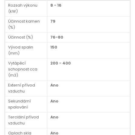
Rozsah výkonu
8 - 16
(kW)
Účinnost kamen
79
(%)
Účinnost (%)
76-80
Vývod spalin
150
(mm)
Vytápěcí
200 - 400
schopnost cca
(m3)
Externí přívod
Ano
vzduchu
Sekundární
Ano
spalování
Terciální přívod
Ano
vzduchu
Oplach skla
Ano