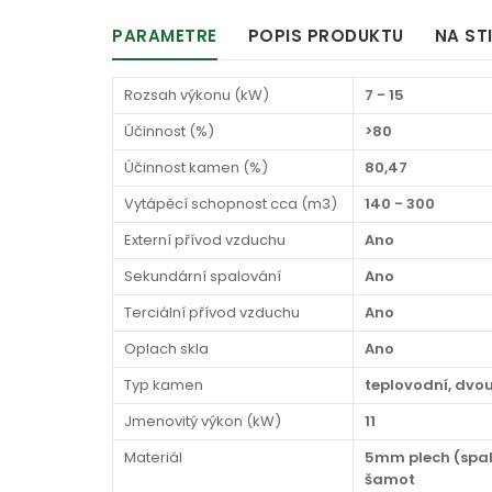
PARAMETRE
POPIS PRODUKTU
NA ST
Rozsah výkonu (kW)
7 - 15
Účinnost (%)
>80
Účinnost kamen (%)
80,47
Vytápěcí schopnost cca (m3)
140 - 300
Externí přívod vzduchu
Ano
Sekundární spalování
Ano
Terciální přívod vzduchu
Ano
Oplach skla
Ano
Typ kamen
teplovodní, dvo
Jmenovitý výkon (kW)
11
Materiál
5mm plech (spal
šamot