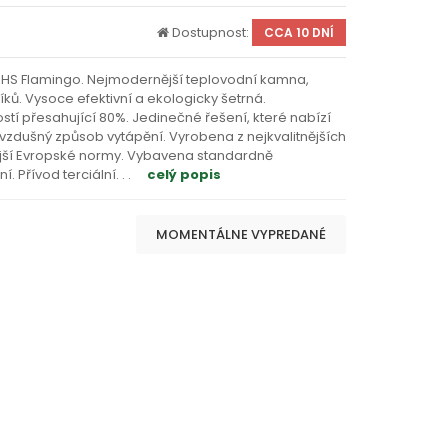
Dostupnost:
CCA 10 DNÍ
 HS Flamingo. Nejmodernější teplovodní kamna,
íků. Vysoce efektivní a ekologicky šetrná.
tí přesahující 80%. Jedinečné řešení, které nabízí
zdušný způsob vytápění. Vyrobena z nejkvalitnějších
snější Evropské normy. Vybavena standardně
. Přívod terciální
. . .
celý popis
MOMENTÁLNE VYPREDANÉ