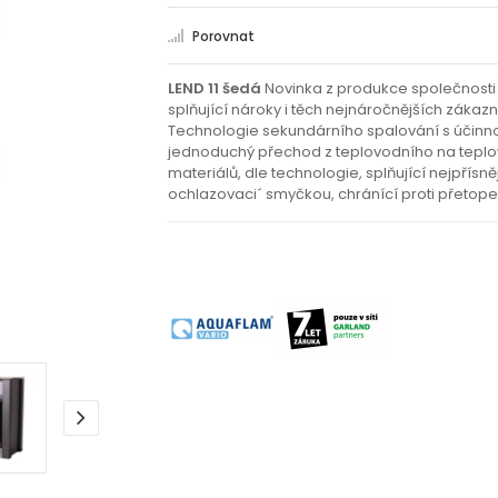
Porovnat
LEND 11 šedá
Novinka z produkce společnosti
splňující nároky i těch nejnáročnějších zákazn
Technologie sekundárního spalování s účinnos
jednoduchý přechod z teplovodního na teplov
materiálů, dle technologie, splňující nejpří
ochlazovaci´ smyčkou, chránící proti přetopení