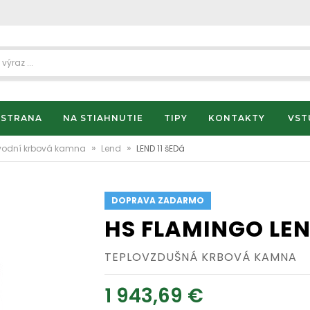
 STRANA
NA STIAHNUTIE
TIPY
KONTAKTY
VST
»
»
vodní krbová kamna
Lend
LEND 11 šEDá
DOPRAVA ZADARMO
HS FLAMINGO LEN
TEPLOVZDUŠNÁ KRBOVÁ KAMNA
1 943,69 €