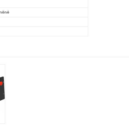
rněné