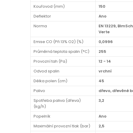
Kouřovod (mm)
150
Deflektor
Ano
Norma
EN 13229, BImSch
Verte
Emise CO (Při 13% O2) (%)
0,0996
Průměrná teplota spalin (°C)
255
Provozní tah (Pa)
12 - 14
Odvod spalin
vrchní
Délka polen (cm)
45
Palivo
dřevo, dřevěné b
Spotřeba paliva (dřeva)
3,2
(kg/h)
Popelník
Ano
Maximální provozní tlak (bar)
2,5