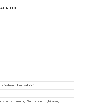
IAHNUTIE
uplášťová, konvekční
ovací komora), 3mm plech (těleso),