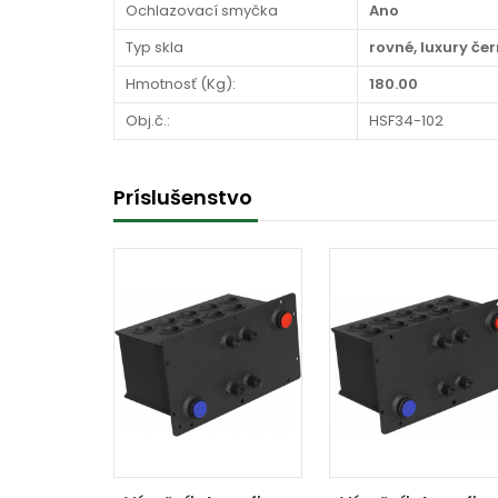
Ochlazovací smyčka
Ano
Typ skla
rovné, luxury če
Hmotnosť (Kg):
180.00
Obj.č.:
HSF34-102
Príslušenstvo