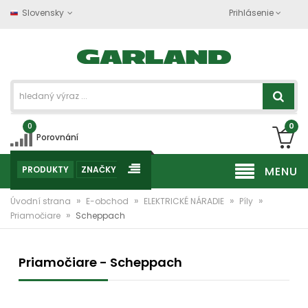
Slovensky
Prihlásenie
0
0
Porovnání
PRODUKTY
ZNAČKY
MENU
»
»
»
»
Úvodní strana
E-obchod
ELEKTRICKÉ NÁRADIE
Píly
»
Priamočiare
Scheppach
Priamočiare - Scheppach