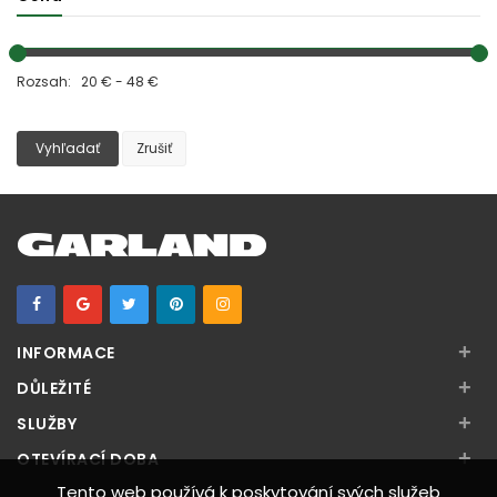
Rozsah: 20 € - 48 €
Vyhľadať
Zrušiť
+
INFORMACE
+
DŮLEŽITÉ
+
SLUŽBY
+
OTEVÍRACÍ DOBA
Tento web používá k poskytování svých služeb