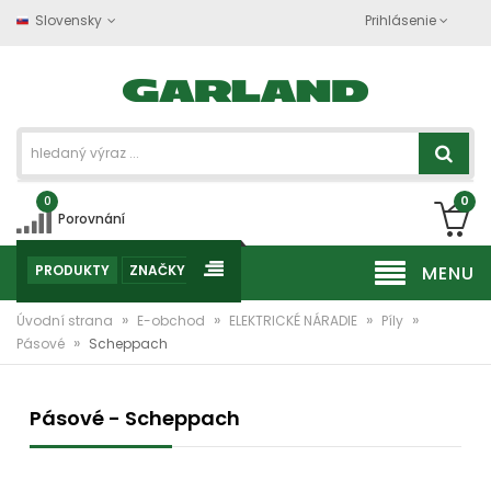
Slovensky
Prihlásenie
0
0
Porovnání
PRODUKTY
ZNAČKY
MENU
»
»
»
»
Úvodní strana
E-obchod
ELEKTRICKÉ NÁRADIE
Píly
»
Pásové
Scheppach
Pásové - Scheppach