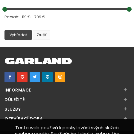
Rozsah: 119 € - 799 €
Vyhľadať
Zrušiť
+
INFORMACE
+
DŮLEŽITÉ
+
SLUŽBY
+
OTEVÍRACÍ DOBA
Tento web používá k poskytování svých služeb
soubory cookie. Používáním tohoto webu s tím