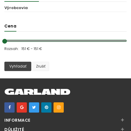
Výrobcovia
Cena
Rozsah: 151 € - 151 €
Vyhľadať
Zrušiť
+
INFORMACE
+
DŮLEŽITÉ