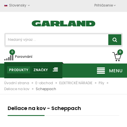
Slovensky
Prihlásenie
0
0
Porovnání
PRODUKTY
ZNAČKY
MENU
»
»
»
»
Úvodní strana
E-obchod
ELEKTRICKÉ NÁRADIE
Píly
»
Deliace na kov
Scheppach
Deliace na kov - Scheppach