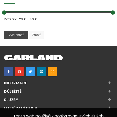
Rozsah: 20 € - 40 €
Vyhľadať
Zrušiť
+
INFORMACE
+
DŮLEŽITÉ
+
SLUŽBY
+
OTEVÍRACÍ DOBA
Tento web používá k poskytování svých služeb