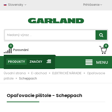
Slovensky
Prihlásenie
0
0
Porovnání
PRODUKTY
ZNAČKY
MENU
»
»
»
Úvodní strana
E-obchod
ELEKTRICKÉ NÁRADIE
Opaľovacie
»
pištole
Scheppach
Opaľovacie pištole - Scheppach