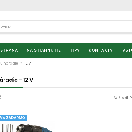
 STRANA
NA STIAHNUTIE
TIPY
KONTAKTY
VST
»
ku náradie
12 V
áradie - 12 V
Seřadit 
VA ZADARMO