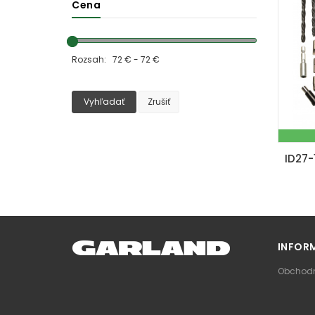
Cena
Rozsah: 72 € - 72 €
Vyhľadať
Zrušiť
INFOR
Obchodn