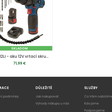
SKLADOM
ID27-12Li - aku 12V vrtací skrutkovač s príklepom + 2x batéria 2 Ah + nabíjačka + kufor
71,99 €
PRIDAŤ DO KOŠÍKA
MACE
DŮLEŽITÉ
SLUŽBY
í podmínky
Jak nakupovat
Co Vám nabízím
Výhody nákupu u nás
Kdo jsme
Podporujeme