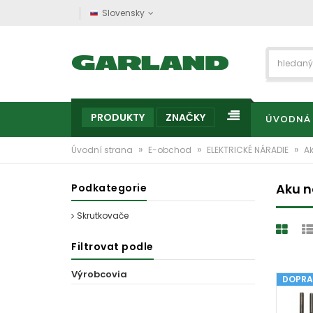
Slovensky
PRODUKTY
ZNAČKY
ÚVODNÁ
»
»
»
Úvodní strana
E-obchod
ELEKTRICKÉ NÁRADIE
A
Aku n
Podkategorie
Skrutkovače
Filtrovat podle
Výrobcovia
DOPRA