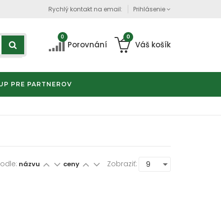
Rychlý kontakt na email:
Prihlásenie
0
0
Porovnání
Váš košík
UP PRE PARTNEROV
Podle:
Zobraziť:
názvu
ceny